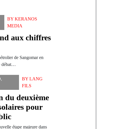
BY
KERANOS
MEDIA
d aux chiffres
pétrolier de Sangomar en
le débat…
O
,
BY
LANG
FILS
on du deuxième
solaires pour
blic
uvelle étape majeure dans