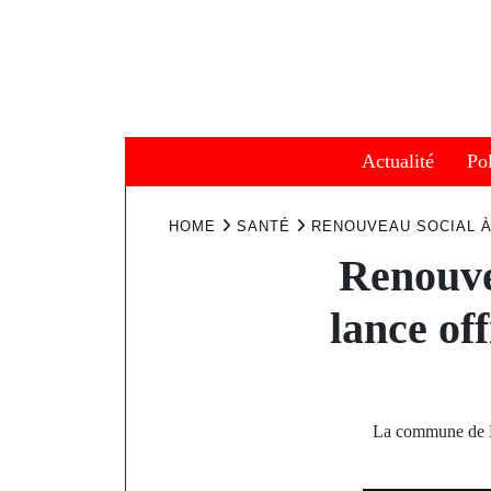
Skip
to
content
Actualité
Pol
HOME
SANTÉ
RENOUVEAU SOCIAL À
Renouve
lance off
La commune de Ko