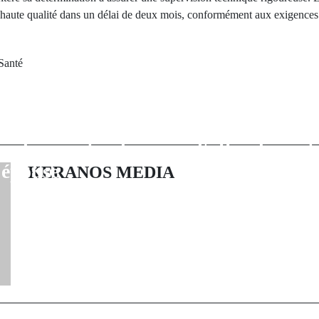
de haute qualité dans un délai de deux mois, conformément aux exigence
Santé
rev Post
Next Po
adio : Un
Guinée-Bissau :
ssant malien
de l’oppositio
our le meurtre de
l'offre de part
 épouse
gouvernement d
KERANOS MEDIA