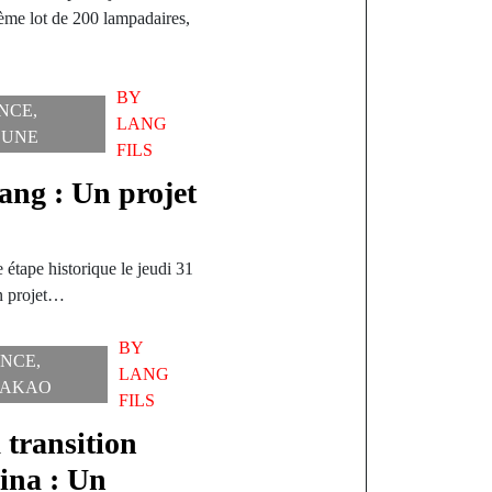
ème lot de 200 lampadaires,
BY
NCE
,
LANG
 UNE
FILS
ang : Un projet
é
 étape historique le jeudi 31
un projet…
BY
NCE
,
LANG
PAKAO
FILS
 transition
ina : Un