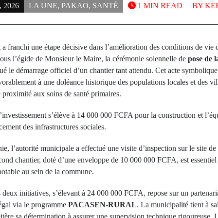
 2026
LA UNE
,
PAKAO
,
SANTÉ
1 MIN READ
BY
KE
franchi une étape décisive dans l’amélioration des conditions de vie d
ous l’égide de Monsieur le Maire, la cérémonie solennelle de
pose de l
é le démarrage officiel d’un chantier tant attendu. Cet acte symboliqu
vorablement à une doléance historique des populations locales et des vi
e proximité aux soins de santé primaires.
l’investissement s’élève à 14 000 000 FCFA pour la construction et l’éq
ement des infrastructures sociales.
e, l’autorité municipale a effectué une visite d’inspection sur le site de
ond chantier, doté d’une enveloppe de 10 000 000 FCFA, est essentiel 
potable au sein de la commune.
deux initiatives, s’élevant à 24 000 000 FCFA, repose sur un partenaria
négal via le programme
PACASEN-RURAL
. La municipalité tient à 
 réitère sa détermination à assurer une supervision technique rigoureuse. 