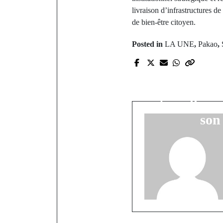
livraison d’infrastructures 
de bien-être citoyen.
Posted in
LA UNE
,
Pakao
,
P
Diamni
ressorti
interpellé p
son