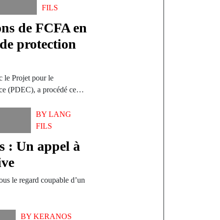
FILS
ions de FCFA en
 de protection
 le Projet pour le
ce (PDEC), a procédé ce…
BY
LANG
FILS
s : Un appel à
ive
sous le regard coupable d’un
BY
KERANOS