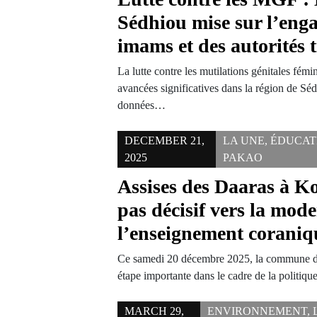
Sédhiou mise sur l’eng
imams et des autorités t
La lutte contre les mutilations génitales fém
avancées significatives dans la région de Séd
données…
DECEMBER 21,
LA UNE
,
ÉDUCAT
2025
PAKAO
Assises des Daaras à K
pas décisif vers la mod
l’enseignement coraniq
Ce samedi 20 décembre 2025, la commune de
étape importante dans le cadre de la politiq
MARCH 29,
ENVIRONNEMENT
,