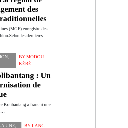
agement des
raditionnelles
inines (MGF) enregistre des
hiou.Selon les dernières
ION
,
BY
MODOU
KÉBÉ
olibantang : Un
ernisation de
ue
 Kolibantang a franchi une
ue…
LA UNE
,
BY
LANG