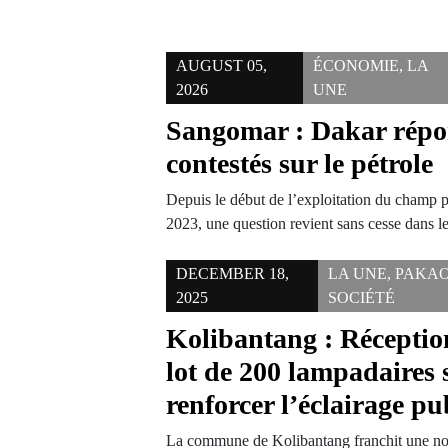
AUGUST 05,
ÉCONOMIE
,
LA
2026
UNE
Sangomar : Dakar répon
contestés sur le pétrole
Depuis le début de l’exploitation du champ 
2023, une question revient sans cesse dans 
DECEMBER 18,
LA UNE
,
PAKA
2025
SOCIÉTÉ
Kolibantang : Récepti
lot de 200 lampadaires 
renforcer l’éclairage pu
La commune de Kolibantang franchit une no