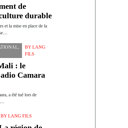
ment de
culture durable
s et la mise en place de la
 se…
ATIONAL
,
BY
LANG
FILS
ali : le
 Sadio Camara
ra, a été tué lors de
 à…
BY
LANG FILS
 La région de