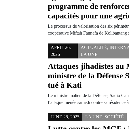
programme de renforce
capacités pour une agri
Le processus de valorisation des six périmètre
coopérative Miftah Fannafa de Kolibantang
APRIL 26,
ACTUALITÉ
,
INTERN
2026
LA UNE
Attaques jihadistes au M
ministre de la Défense
tué à Kati
Le ministre malien de la Défense, Sadio Cama
l’attaque menée samedi contre sa résidence
JUNE 28, 2025
LA UNE
,
SOCIÉTÉ
Lutte contre les MGF :