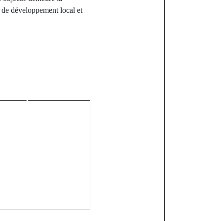
s de développement local et
st
 Les leaders
n rejettent
icipation au
e transition