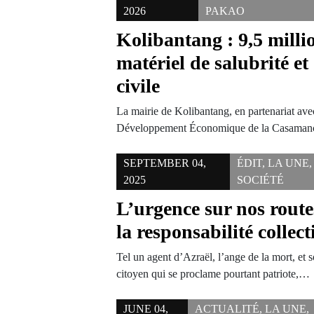
2026
PAKAO
Kolibantang : 9,5 mill
matériel de salubrité et
civile
La mairie de Kolibantang, en partenariat avec
Développement Économique de la Casaman
SEPTEMBER 04,
ÉDIT
,
LA UNE
,
2025
SOCIÉTÉ
L’urgence sur nos route
la responsabilité collect
Tel un agent d’Azraël, l’ange de la mort, et 
citoyen qui se proclame pourtant patriote,…
JUNE 04,
ACTUALITÉ
,
LA UNE
,