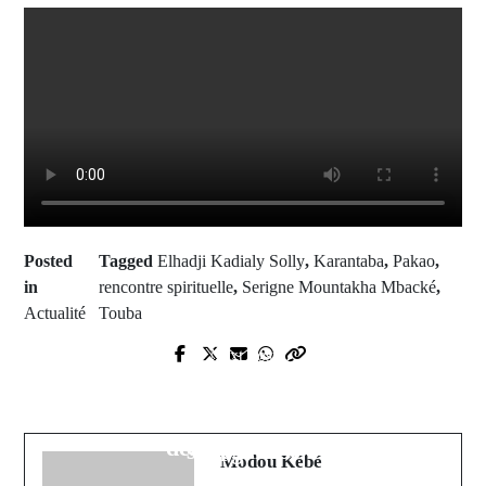
Posted
Tagged
Elhadji Kadialy Solly
,
Karantaba
,
Pakao
,
in
rencontre spirituelle
,
Serigne Mountakha Mbacké
,
Actualité
Touba
Prev Post
Next Post
Scandale "Karaté Gate" :
Collège de Diareng : Des résultats
Détournements massifs et justice en
semestriels encourageants, mais des
ébullition au sein de la fédération
défis persistent
sénégalaise
Modou Kébé