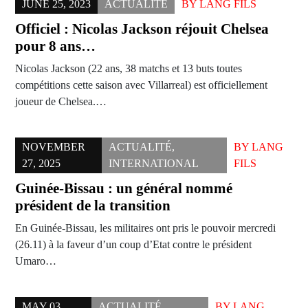
JUNE 25, 2023
ACTUALITÉ
BY
LANG FILS
Officiel : Nicolas Jackson réjouit Chelsea
pour 8 ans…
Nicolas Jackson (22 ans, 38 matchs et 13 buts toutes
compétitions cette saison avec Villarreal) est officiellement
joueur de Chelsea.…
NOVEMBER
ACTUALITÉ
,
BY
LANG
27, 2025
INTERNATIONAL
FILS
Guinée-Bissau : un général nommé
président de la transition
En Guinée-Bissau, les militaires ont pris le pouvoir mercredi
(26.11) à la faveur d’un coup d’Etat contre le président
Umaro…
MAY 03,
ACTUALITÉ
,
BY
LANG