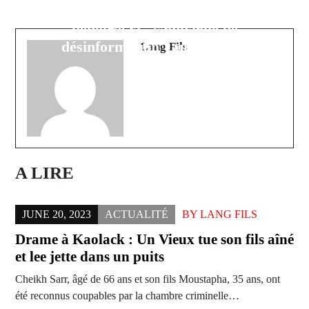
défend le Ministre Olivier Boucal et
Rap Galsen Franchit le rubicon de
dénonce la "campagne de
l'international
désinformation" au PASTEF
Lang Fils
A LIRE
JUNE 20, 2023
ACTUALITÉ
BY
LANG FILS
Drame à Kaolack : Un Vieux tue son fils aîné
et lee jette dans un puits
Cheikh Sarr, âgé de 66 ans et son fils Moustapha, 35 ans, ont
été reconnus coupables par la chambre criminelle…