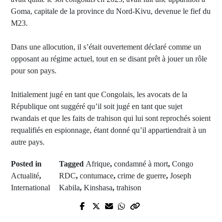
Goma, capitale de la province du Nord-Kivu, devenue le fief du
M23.
Dans une allocution, il s’était ouvertement déclaré comme un
opposant au régime actuel, tout en se disant prêt à jouer un rôle
pour son pays.
Initialement jugé en tant que Congolais, les avocats de la
République ont suggéré qu’il soit jugé en tant que sujet
rwandais et que les faits de trahison qui lui sont reprochés soient
requalifiés en espionnage, étant donné qu’il appartiendrait à un
autre pays.
Posted in
Tagged
Afrique
,
condamné à mort
,
Congo
Actualité
,
RDC
,
contumace
,
crime de guerre
,
Joseph
International
Kabila
,
Kinshasa
,
trahison
Next Post
Prev Post
Goudomp : Le Dr. Abdoulaye Faty
Dip Doundou Guiss chez Sony : Le