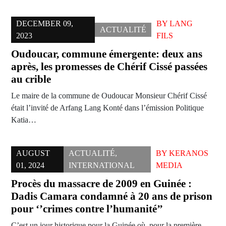
DECEMBER 09,
BY
LANG
ACTUALITÉ
2023
FILS
Oudoucar, commune émergente: deux ans
après, les promesses de Chérif Cissé passées
au crible
Le maire de la commune de Oudoucar Monsieur Chérif Cissé
était l’invité de Arfang Lang Konté dans l’émission Politique
Katia…
AUGUST
ACTUALITÉ
,
BY
KERANOS
01, 2024
INTERNATIONAL
MEDIA
Procès du massacre de 2009 en Guinée :
Dadis Camara condamné à 20 ans de prison
pour ‘’crimes contre l’humanité’’
C’est un jour historique pour la Guinée où, pour la première