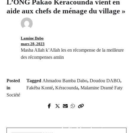
L’ONG Pakao Kéracounda vient en
aide aux chefs de ménage du village »
Lamine Dabo
mars 28, 2023
Masha Allah k’Allah les en récompense de la meilleure
des récompenses amiin
Posted
Tagged
Ahmadou Bamba Dabo
,
Doudou DABO
,
in
Fakéba Konté
,
Kéracounda
,
Malamine Dramé Faty
Société
Prev Post
Next Post
Feu de brousse : Des vergers de
Produits impropre à la
cajou partis en fumée dans la
consommation : Opération coup de
commune de Kolibantang
poing à Vélingara