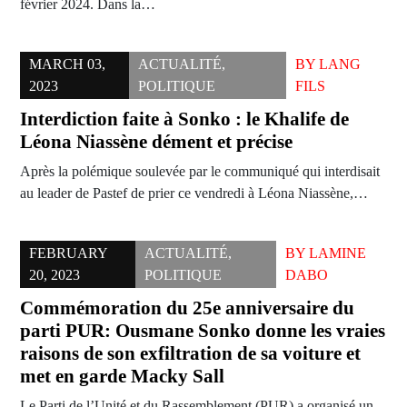
février 2024. Dans la…
MARCH 03,
ACTUALITÉ
,
BY
LANG
2023
POLITIQUE
FILS
Interdiction faite à Sonko : le Khalife de
Léona Niassène dément et précise
Après la polémique soulevée par le communiqué qui interdisait
au leader de Pastef de prier ce vendredi à Léona Niassène,…
FEBRUARY
ACTUALITÉ
,
BY
LAMINE
20, 2023
POLITIQUE
DABO
Commémoration du 25e anniversaire du
parti PUR: Ousmane Sonko donne les vraies
raisons de son exfiltration de sa voiture et
met en garde Macky Sall
Le Parti de l’Unité et du Rassemblement (PUR) a organisé un