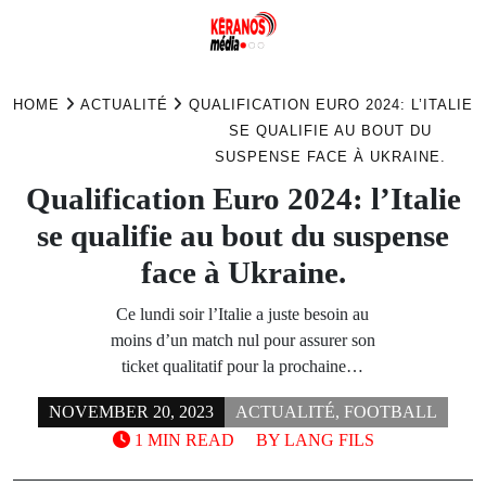
Skip
to
HOME
ACTUALITÉ
QUALIFICATION EURO 2024: L’ITALIE
content
SE QUALIFIE AU BOUT DU
SUSPENSE FACE À UKRAINE.
Qualification Euro 2024: l’Italie
se qualifie au bout du suspense
face à Ukraine.
Ce lundi soir l’Italie a juste besoin au
moins d’un match nul pour assurer son
ticket qualitatif pour la prochaine…
NOVEMBER 20, 2023
ACTUALITÉ
,
FOOTBALL
1 MIN READ
BY
LANG FILS