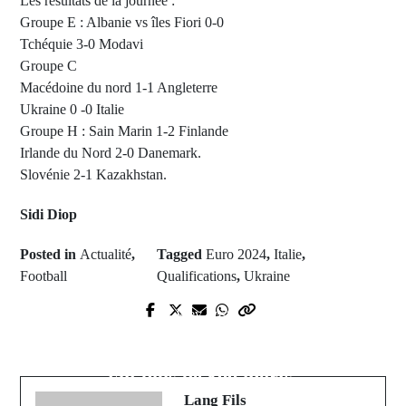
Les résultats de la journée :
Groupe E : Albanie vs îles Fiori 0-0
Tchéquie 3-0 Modavi
Groupe C
Macédoine du nord 1-1 Angleterre
Ukraine 0 -0 Italie
Groupe H : Sain Marin 1-2 Finlande
Irlande du Nord 2-0 Danemark.
Slovénie 2-1 Kazakhstan.
Sidi Diop
Posted in
Actualité
,
Tagged
Euro 2024
,
Italie
,
Football
Qualifications
,
Ukraine
Prev Post
Next Post
Qualifications mondial 2026:
Afrique de l'Est: de fortes pluies ont
Nouvelle défaite pour la Gambie
fait plus de 100 morts.
Lang Fils