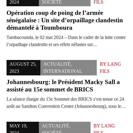
2024
SOCIÉTÉ
FILS
Opération coup de poing de l’armée
sénégalaise : Un site d’orpaillage clandestin
démantelé à Toumboura
Tambacounda, le 02 mai 2024 – Dans le cadre de la lutte contre
l’orpaillage clandestin et ses effets néfastes sur…
AUGUST 25,
ACTUALITÉ
,
BY
LANG
2023
INTERNATIONAL
FILS
Johannesbourg: le Président Macky Sall a
assisté au 15e sommet de BRICS
La séance élargie du 15e Sommet des BRICS s’est tenue ce 24
août au Sandton Convention Center (Johannesbourg), sous le…
MAY 19,
ACTUALITÉ
,
BY
LANG
2024
SOCIÉTÉ
FILS