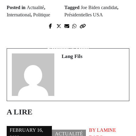
Posted in
Actualité
,
Tagged
Joe Biden candidat
,
International
,
Politique
Présidentielles USA
Prev Post
Next Post
LES PREMIERS MOTS DU
Le Professeur Malick Ndiaye
NOUVEAU CEMGA ...
rappelé à Dieu
Lang Fils
A LIRE
FEBRUARY 16,
BY
LAMINE
ACTUALITÉ