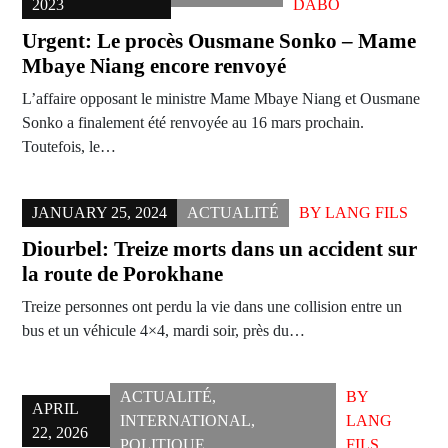
2023
DABO
Urgent: Le procès Ousmane Sonko – Mame
Mbaye Niang encore renvoyé
L’affaire opposant le ministre Mame Mbaye Niang et Ousmane
Sonko a finalement été renvoyée au 16 mars prochain.
Toutefois, le…
JANUARY 25, 2024
ACTUALITÉ
BY
LANG FILS
Diourbel: Treize morts dans un accident sur
la route de Porokhane
Treize personnes ont perdu la vie dans une collision entre un
bus et un véhicule 4×4, mardi soir, près du…
ACTUALITÉ
,
BY
APRIL
INTERNATIONAL
,
LANG
22, 2026
POLITIQUE
FILS