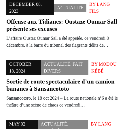
DECEMBER 08,
BY
LANG
ACTUALITÉ
2023
FILS
Offense aux Tidianes: Oustaze Oumar Sall
présente ses excuses
L’affaire Oustaz Oumar Sall a été appelée, ce vendredi 8
décembre, à la barre du tribunal des flagrants délits de…
OCTOBER
ACTUALITÉ
,
FAIT
BY
MODOU
18, 2024
DIVERS
KÉBÉ
Sortie de route spectaculaire d’un camion
bananes à Sansancototo
Sansancotoro, le 18 oct 2024 – La route nationale n°6 a été le
théâtre d’une scène de chaos ce vendredi…
MAY 02,
ACTUALITÉ
,
BY
LANG