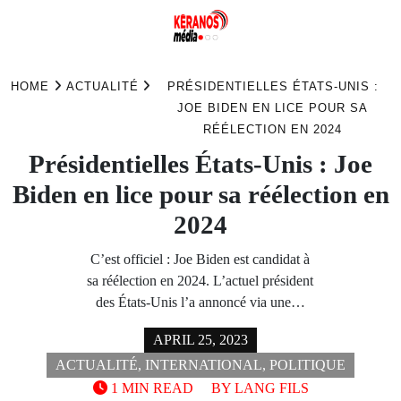
Skip
to
HOME
ACTUALITÉ
PRÉSIDENTIELLES ÉTATS-UNIS :
content
JOE BIDEN EN LICE POUR SA
RÉÉLECTION EN 2024
Présidentielles États-Unis : Joe
Biden en lice pour sa réélection en
2024
C’est officiel : Joe Biden est candidat à
sa réélection en 2024. L’actuel président
des États-Unis l’a annoncé via une…
APRIL 25, 2023
ACTUALITÉ
,
INTERNATIONAL
,
POLITIQUE
1 MIN READ
BY
LANG FILS