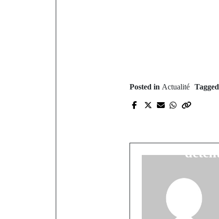
Posted in
Actualité
Tagge
P
Crise Poli
Boucal e
déten