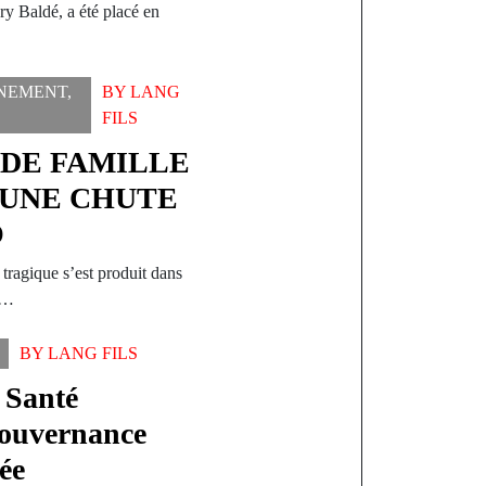
y Baldé, a été placé en
NEMENT
,
BY
LANG
FILS
 DE FAMILLE
 UNE CHUTE
O
ragique s’est produit dans
e…
BY
LANG FILS
 Santé
Gouvernance
cée