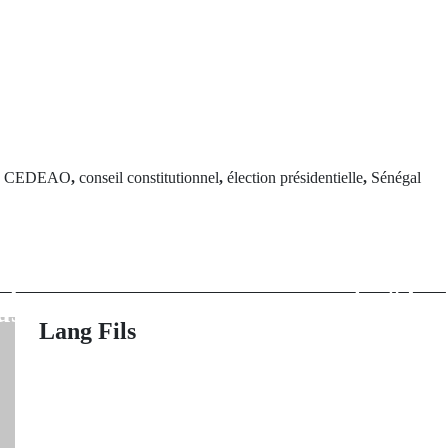
d
CEDEAO
,
conseil constitutionnel
,
élection présidentielle
,
Sénégal
Next Po
rev Post
Macky Sall pr
tique: Olivier
promet de ”fai
t plus de 500
exécuter” la 
us libérés
Conseil const
Lang Fils