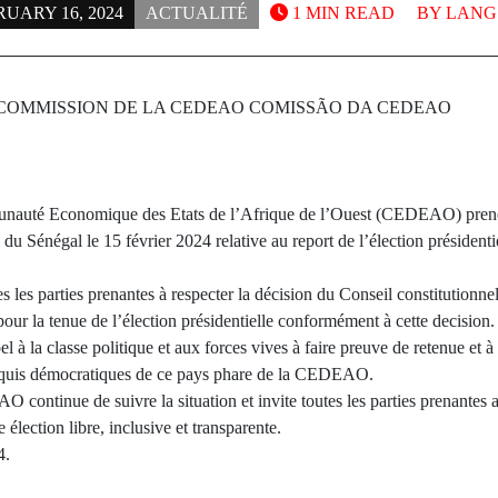
UARY 16, 2024
ACTUALITÉ
1 MIN READ
BY
LANG 
COMMISSION DE LA CEDEAO COMISSÃO DA CEDEAO
auté Economique des Etats de l’Afrique de l’Ouest (CEDEAO) prend a
 du Sénégal le 15 février 2024 relative au report de l’élection présidenti
les parties prenantes à respecter la décision du Conseil constitutionne
pour la tenue de l’élection présidentielle conformément à cette decision.
à la classe politique et aux forces vives à faire preuve de retenue et à 
 acquis démocratiques de ce pays phare de la CEDEAO.
ntinue de suivre la situation et invite toutes les parties prenantes au
 élection libre, inclusive et transparente.
4.