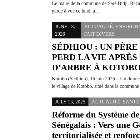
Le maire de la commune de Saré Bidji, Bacar
garde à vue ce lundi à…
JUNE 18,
ACTUALITÉ
,
ENVIRON
2026
FAIT DIVERS
SÉDHIOU : UN PÈRE
PERD LA VIE APRÈS
D’ARBRE À KOTOB
Kotobo (Sédhiou), 16 juin 2026 – Un drame t
le village de Kotobo, situé dans la commun
JULY 13, 2025
ACTUALITÉ
,
SANTÉ
Réforme du Système de
Sénégalais : Vers une 
territorialisée et renfor