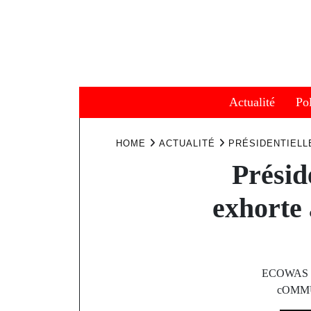
Skip
to
content
Actualité
Pol
HOME
ACTUALITÉ
PRÉSIDENTIELL
Présid
exhorte 
ECOWAS 
cOMMUN