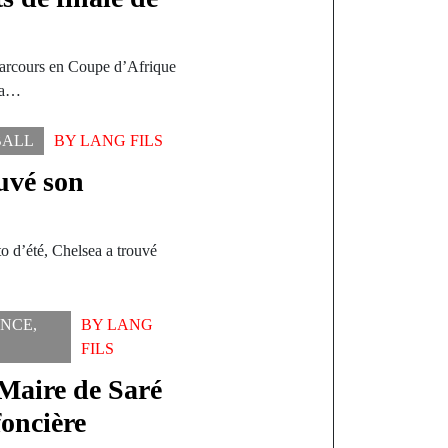
 parcours en Coupe d’Afrique
e a…
BALL
BY
LANG FILS
uvé son
o d’été, Chelsea a trouvé
NCE
,
BY
LANG
FILS
 Maire de Saré
foncière