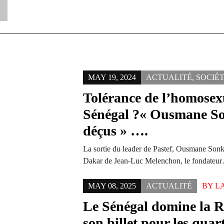
MAY 19, 2024
ACTUALITÉ
,
SOCIÉ
Tolérance de l’homosex
Sénégal ?« Ousmane So
déçus » ….
La sortie du leader de Pastef, Ousmane Sonko,
Dakar de Jean-Luc Melenchon, le fondateu
MAY 08, 2025
ACTUALITÉ
BY
L
Le Sénégal domine la R
son billet pour les quar