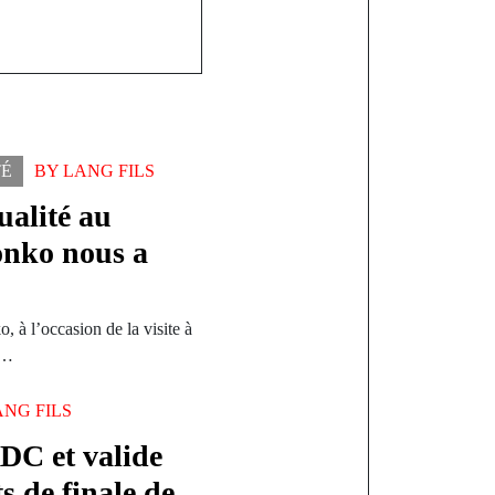
TÉ
BY
LANG FILS
ualité au
nko nous a
 à l’occasion de la visite à
r…
ANG FILS
DC et valide
ts de finale de