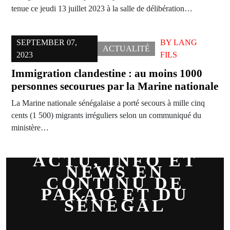
tenue ce jeudi 13 juillet 2023 à la salle de délibération…
SEPTEMBER 07,
BY
LANG
ACTUALITÉ
2023
FILS
Immigration clandestine : au moins 1000
personnes secourues par la Marine nationale
La Marine nationale sénégalaise a porté secours à mille cinq
cents (1 500) migrants irréguliers selon un communiqué du
ministère…
ACTU, INFO ET
NEWS EN
CONTINU DE
PAKAO ET DU
SÉNÉGAL