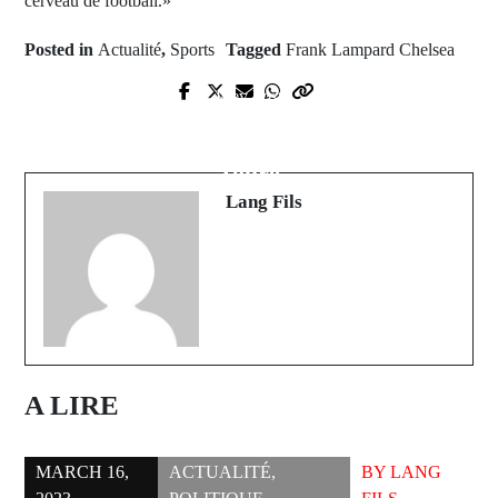
cerveau de football.»
Posted in
Actualité
,
Sports
Tagged
Frank Lampard Chelsea
Prev Post
Next Post
Niger : Calvaire des migrants jetés
Spécial Ramadan avec Ibrahima
à Assamaka
Touré
Lang Fils
A LIRE
MARCH 16,
ACTUALITÉ
,
BY
LANG