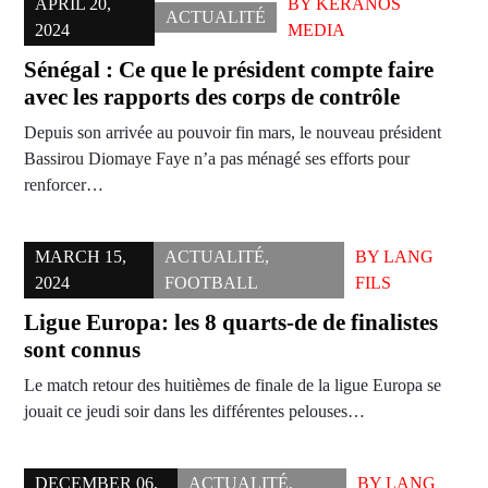
APRIL 20,
BY
KERANOS
ACTUALITÉ
2024
MEDIA
Sénégal : Ce que le président compte faire
avec les rapports des corps de contrôle
Depuis son arrivée au pouvoir fin mars, le nouveau président
Bassirou Diomaye Faye n’a pas ménagé ses efforts pour
renforcer…
MARCH 15,
ACTUALITÉ
,
BY
LANG
2024
FOOTBALL
FILS
Ligue Europa: les 8 quarts-de de finalistes
sont connus
Le match retour des huitièmes de finale de la ligue Europa se
jouait ce jeudi soir dans les différentes pelouses…
DECEMBER 06,
ACTUALITÉ
,
BY
LANG