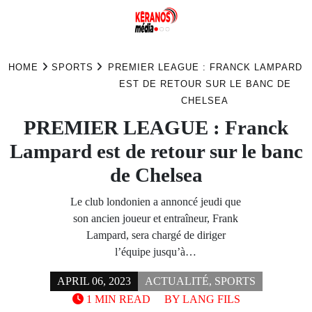
Skip
to
HOME
SPORTS
PREMIER LEAGUE : FRANCK LAMPARD
content
EST DE RETOUR SUR LE BANC DE
CHELSEA
PREMIER LEAGUE : Franck
Lampard est de retour sur le banc
de Chelsea
Le club londonien a annoncé jeudi que
son ancien joueur et entraîneur, Frank
Lampard, sera chargé de diriger
l’équipe jusqu’à…
APRIL 06, 2023
ACTUALITÉ
,
SPORTS
1 MIN READ
BY
LANG FILS