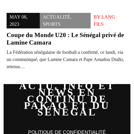
MAY 08,
ACTUALITÉ
,
BY
LANG
2023
SPORTS
FILS
Coupe du Monde U20 : Le Sénégal privé de
Lamine Camara
La Fédération sénégalaise de football a confirmé, ce lundi, via
un communiqué, que Lamine Camara et Pape Amadou Diallo,
retenus…
ACTU, INFO ET
NEWS EN
CONTINU DE
PAKAO ET DU
SÉNÉGAL
POLITIQUE DE CONFIDENTIALITÉ