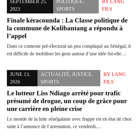
SEPTEMBER 25,
POLITIQUE
,
BY
LANG
2023
SPORTS
FILS
Finale kéracounda : La Classe politique de
la commune de Kolibantang a répondu à
l’appel
Dans ce contexte pré-électoral un peu compliqué au Sénégal, il
est difficile de mobiliser les gens autour d’une idée fut-elle…
JUNE 13,
ACTUALITÉ
,
JUSTICE
,
BY
LANG
2026
SPORTS
FILS
Le lutteur Liss Ndiago arrêté pour trafic
présumé de drogue, un coup de grâce pour
une carrière en pleine crise
Le monde de la lutte sénégalaise avec frappe est en état de choc
suite à l’annonce de l’arrestation, ce vendredi,…