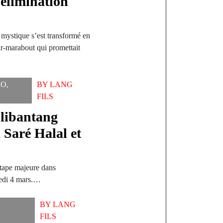
’élimination
ystique s’est transformé en
ur-marabout qui promettait
AO
,
BY
LANG
FILS
olibantang
à Saré Halal et
tape majeure dans
redi 4 mars.…
BY
LANG
FILS