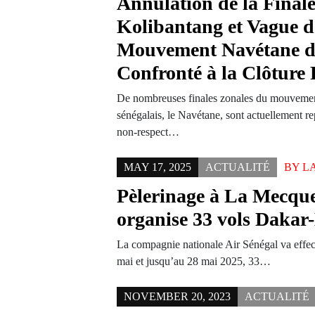
Annulation de la Final
Kolibantang et Vague d
Mouvement Navétane d
Confronté à la Clôture
De nombreuses finales zonales du mouvement 
sénégalais, le Navétane, sont actuellement re
non-respect…
MAY 17, 2025
ACTUALITÉ
BY
L
Pèlerinage à La Mecque
organise 33 vols Dakar
La compagnie nationale Air Sénégal va effect
mai et jusqu’au 28 mai 2025, 33…
NOVEMBER 20, 2023
ACTUALITÉ