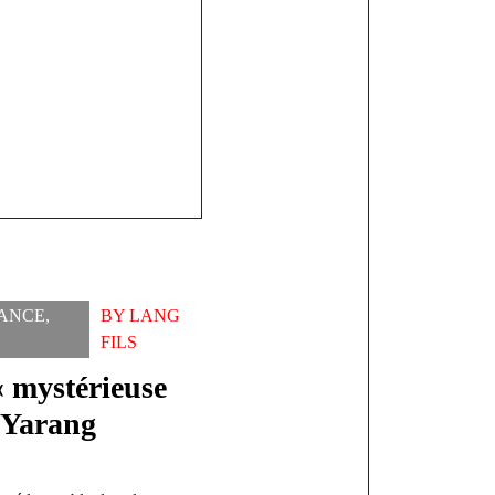
ation
ANCE
,
BY
LANG
FILS
« mystérieuse
à Yarang