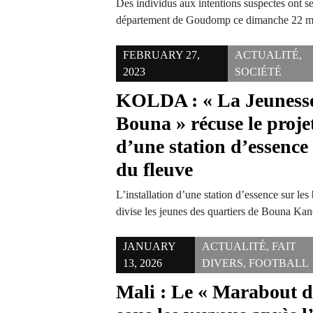
Des individus aux intentions suspectes ont se
département de Goudomp ce dimanche 22 ma
FEBRUARY 27,
ACTUALITÉ
,
2023
SOCIÉTÉ
KOLDA : « La Jeunesse
Bouna » récuse le projet
d’une station d’essence 
du fleuve
L’installation d’une station d’essence sur l
divise les jeunes des quartiers de Bouna Ka
JANUARY
ACTUALITÉ
,
FAIT
13, 2026
DIVERS
,
FOOTBALL
Mali : Le « Marabout 