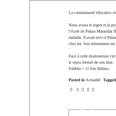
La communauté éducative en 
Nous avons le regret et la p
l’école de Pakao Maranda( IE
maladie. Il avait servi à P
chez lui. Son inhumation es
Face à cette douloureuse cir
le repos éternel de son âme.
Fatikha + 11 fois Ikhlass.
Posted in
Actualité
Tagge
P
Phases dépa
Goudomp: A
Baghère per