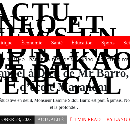
itique
Économie
Santé
Éducation
Sports
Sc
ITÉ
PAKAO : RAPPEL À DIEU DE MR BARRO, DIRECTEUR D
appel à Dieu de Mr Barro,
d’école Marandan
ucative en deuil, Monsieur Lamine Sidou Barro est parti à jamais. Nou
et la profonde…
OBER 23, 2023
ACTUALITÉ
1 MIN READ
BY
LANG 