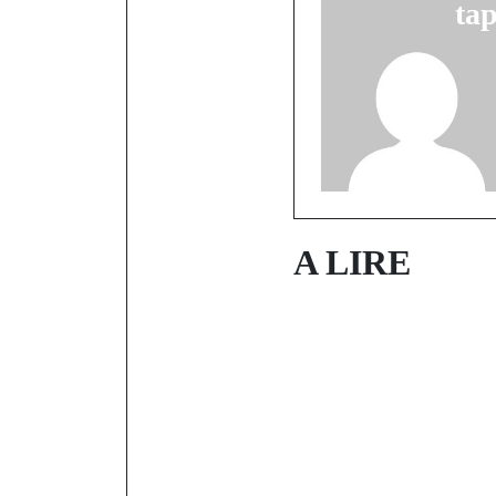
tap
A LIRE