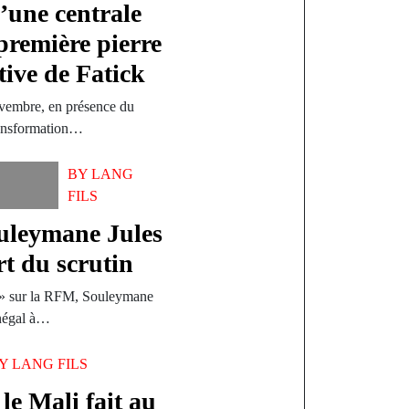
’une centrale
 première pierre
tive de Fatick
ovembre, en présence du
ransformation…
BY
LANG
FILS
ouleymane Jules
t du scrutin
e » sur la RFM, Souleymane
énégal à…
BY
LANG FILS
le Mali fait au