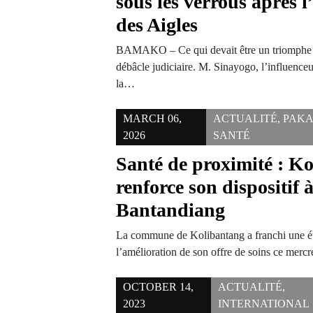
sous les verrous après l
des Aigles
BAMAKO – Ce qui devait être un triomphe m
débâcle judiciaire. M. Sinayogo, l’influence
la…
MARCH 06,
ACTUALITÉ
,
PAK
2026
SANTÉ
Santé de proximité : K
renforce son dispositif 
Bantandiang
La commune de Kolibantang a franchi une é
l’amélioration de son offre de soins ce merc
OCTOBER 14,
ACTUALITÉ
,
2023
INTERNATIONAL