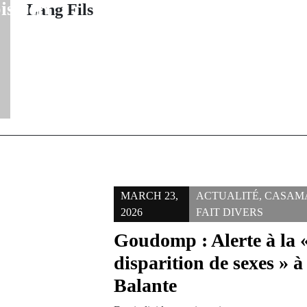
is vert
réanim
Lang Fils
MARCH 23,
ACTUALITÉ
,
CASAM
2026
FAIT DIVERS
Goudomp : Alerte à la 
disparition de sexes » 
Balante