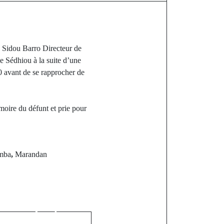
e Sidou Barro Directeur de
 Sédhiou à la suite d’une
 avant de se rapprocher de
moire du défunt et prie pour
mba
,
Marandan
st
ane Dièye
ane Sonko a
ce, il est en