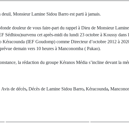
deuil, Monsieur Lamine Sidou Barro est parti à jamais.
rofonde douleur de vous faire-part du rappel à Dieu de Monsieur Lamin
F Sédhiou)survenu cet après-midi du lundi 23 octobre à Koussy dans le
akao Kéracounda (IEF Goudomp) comme Directeur d’octobre 2012 à 2020
t prévue demain vers 10 heures à Manconomba ( Pakao).
constance, la rédaction du groupe Kéranos Média s’incline devant la mé
d
Avis de décès
,
Décès de Lamine Sidou Barro
,
Kéracounda
,
Mancono
rev Post
Next Po
rtementales de
Cheikh Tidi
SC Diarama de
révèle: Ousm
d sa coupe sur
perdu connaissan