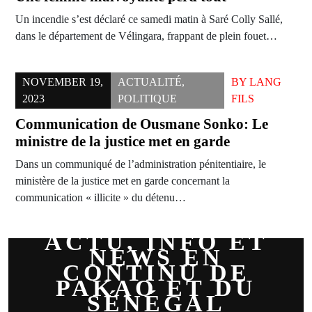
Un incendie s’est déclaré ce samedi matin à Saré Colly Sallé,
dans le département de Vélingara, frappant de plein fouet…
NOVEMBER 19,
ACTUALITÉ
,
BY
LANG
2023
POLITIQUE
FILS
Communication de Ousmane Sonko: Le
ministre de la justice met en garde
Dans un communiqué de l’administration pénitentiaire, le
ministère de la justice met en garde concernant la
communication « illicite » du détenu…
ACTU, INFO ET
NEWS EN
CONTINU DE
PAKAO ET DU
SÉNÉGAL