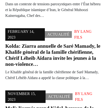
Dans un contexte de tensions paroxystiques entre l’État hébreu
et la République islamique d’Iran, le Général Muhoozi
Kainerugaba, Chef des…
FEBRUARY 14,
BY
LANG
ACTUALITÉ
2023
FILS
Kolda: Ziarra annuelle de Saré Mamady, le
Khalife général de la famille chérifienne,
Chérif Léheib Aïdara invite les jeunes à la
non-violence…
Le Khalife général de la famille chérifienne de Saré Mamady,
Chérif Léhéib Aïdara a appelé la classe politique à la…
NOVEMBER 15,
BY
LANG
ACTUALITÉ
2023
FILS