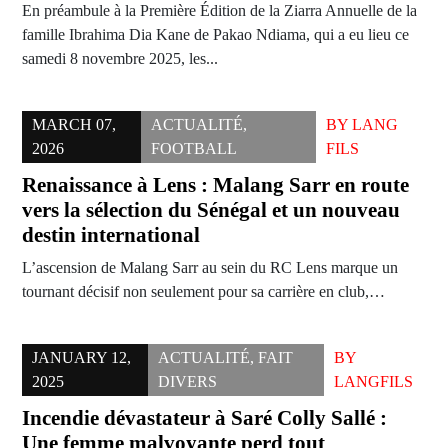
En préambule à la Première Édition de la Ziarra Annuelle de la
famille Ibrahima Dia Kane de Pakao Ndiama, qui a eu lieu ce
samedi 8 novembre 2025, les...
MARCH 07,
ACTUALITÉ
,
BY
LANG
2026
FOOTBALL
FILS
Renaissance à Lens : Malang Sarr en route
vers la sélection du Sénégal et un nouveau
destin international
L’ascension de Malang Sarr au sein du RC Lens marque un
tournant décisif non seulement pour sa carrière en club,…
JANUARY 12,
ACTUALITÉ
,
FAIT
BY
2025
DIVERS
LANGFILS
Incendie dévastateur à Saré Colly Sallé :
Une femme malvoyante perd tout