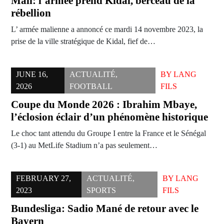
Mali: l’armée prend Kidal, berceau de la
rébellion
L’ armée malienne a annoncé ce mardi 14 novembre 2023, la
prise de la ville stratégique de Kidal, fief de…
JUNE 16,
ACTUALITÉ
,
BY
LANG
2026
FOOTBALL
FILS
Coupe du Monde 2026 : Ibrahim Mbaye,
l’éclosion éclair d’un phénomène historique
Le choc tant attendu du Groupe I entre la France et le Sénégal
(3-1) au MetLife Stadium n’a pas seulement…
FEBRUARY 27,
ACTUALITÉ
,
BY
LANG
2023
SPORTS
FILS
Bundesliga: Sadio Mané de retour avec le
Bayern