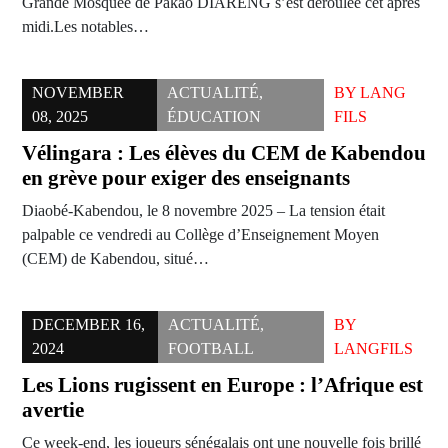
Grande Mosquée de Pakao DIARENG s’est déroulée cet après
midi.Les notables…
NOVEMBER
ACTUALITÉ
,
BY
LANG
08, 2025
ÉDUCATION
FILS
Vélingara : Les élèves du CEM de Kabendou
en grève pour exiger des enseignants
Diaobé-Kabendou, le 8 novembre 2025 – La tension était
palpable ce vendredi au Collège d’Enseignement Moyen
(CEM) de Kabendou, situé…
DECEMBER 16,
ACTUALITÉ
,
BY
2024
FOOTBALL
LANGFILS
Les Lions rugissent en Europe : l’Afrique est
avertie
Ce week-end, les joueurs sénégalais ont une nouvelle fois brillé