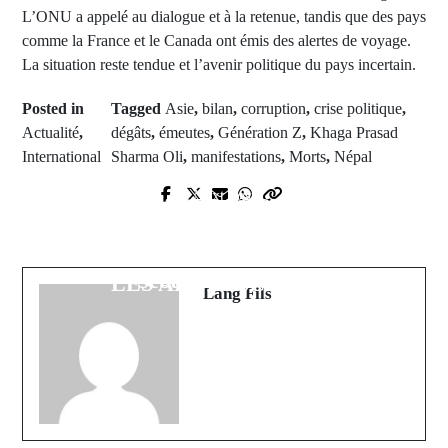
L’ONU a appelé au dialogue et à la retenue, tandis que des pays
comme la France et le Canada ont émis des alertes de voyage.
La situation reste tendue et l’avenir politique du pays incertain.
Posted in
Tagged
Asie
,
bilan
,
corruption
,
crise politique
,
Actualité
,
dégâts
,
émeutes
,
Génération Z
,
Khaga Prasad
International
Sharma Oli
,
manifestations
,
Morts
,
Népal
Prev Post
Next Post
MARIAGES FORCÉS ET
Passation de pouvoir à Matignon :
EXCISION A KOLDA : DES
François Bayrou cède sa place à
CHIFFRES ALARMANTS CHEZ
Sébastien Lecornu
LES ADOLESCENTES
Lang Fils