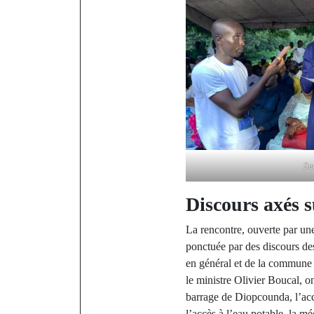
Se
Discours axés s
La rencontre, ouverte par une
ponctuée par des discours de
en général et de la commune d
le ministre Olivier Boucal, on
barrage de Diopcounda, l’accè
l’accès à l’eau potable, la mé