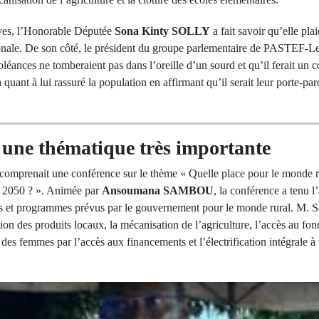
ives, l’Honorable Députée
Sona Kinty SOLLY
a fait savoir qu’elle pla
ionale. De son côté, le président du groupe parlementaire de PASTEF-Le
doléances ne tomberaient pas dans l’oreille d’un sourd et qu’il ferait un 
 quant à lui rassuré la population en affirmant qu’il serait leur porte-pa
 une thématique très importante
omprenait une conférence sur le thème « Quelle place pour le monde ru
n 2050 ? ». Animée par
Ansoumana SAMBOU
, la conférence a tenu l
ojets et programmes prévus par le gouvernement pour le monde rural. M.
on des produits locaux, la mécanisation de l’agriculture, l’accès au fonci
des femmes par l’accès aux financements et l’électrification intégrale à