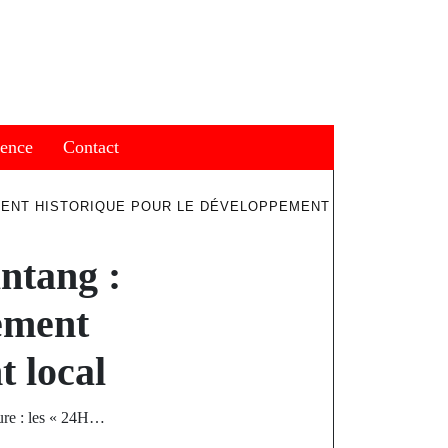
ience
Contact
MENT HISTORIQUE POUR LE DÉVELOPPEMENT
antang :
ement
t local
gure : les « 24H…