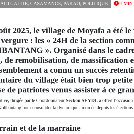
ACTUALITÉ
,
CASAMANCE
,
PAKAO
,
POLITIQUE
1 MIN
ût 2025, le village de
Moyafa
a été le
vergure : les « 24H de la section com
NTANG ». Organisé dans le cadre d
, de remobilisation, de massification 
ssemblement a connu un succès retenti
ntaire du village était bien trop petit
e de patriotes venus assister à ce gra
iative, dirigée par le Coordonnateur
Séckou SEYDI
, a offert l’occasio
olibantang pour consolider la dynamique amorcée depuis les élections l
rrain et de la marraine