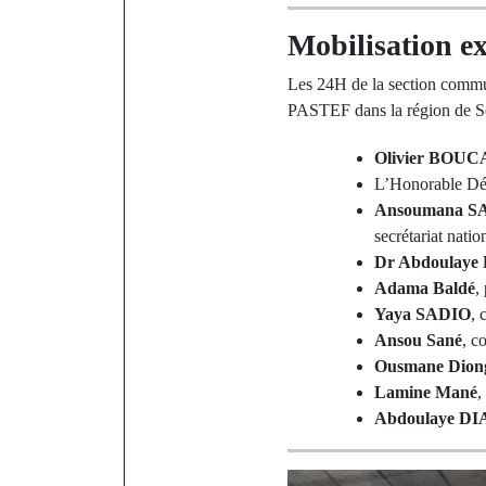
Mobilisation ex
Les 24H de la section commu
PASTEF dans la région de Séd
Olivier BOUC
L’Honorable D
Ansoumana 
secrétariat nati
Dr Abdoulaye 
Adama Baldé
,
Yaya SADIO
, 
Ansou Sané
, c
Ousmane Dion
Lamine Mané
,
Abdoulaye D