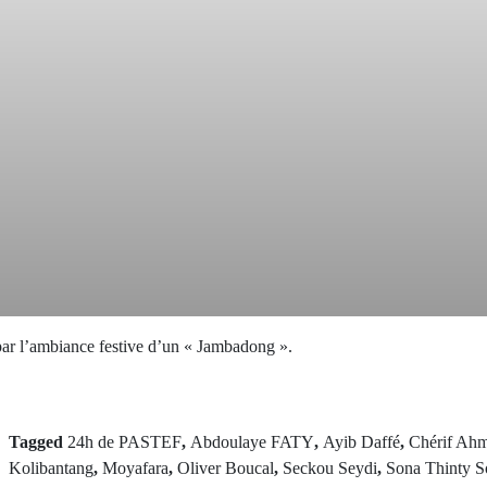
par l’ambiance festive d’un « Jambadong ».
Tagged
24h de PASTEF
,
Abdoulaye FATY
,
Ayib Daffé
,
Chérif Ah
Kolibantang
,
Moyafara
,
Oliver Boucal
,
Seckou Seydi
,
Sona Thinty S