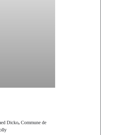
med Dicko
,
Commune de
olly