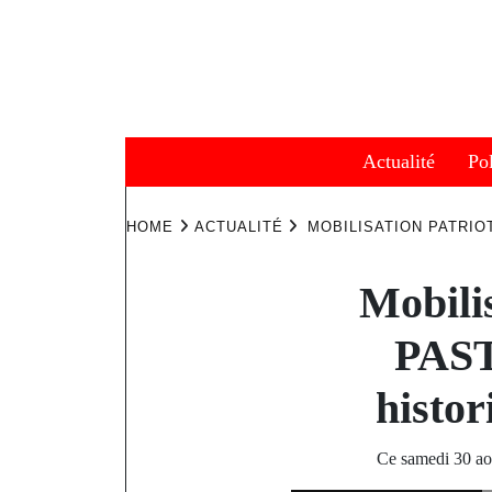
Skip
to
content
Actualité
Pol
HOME
ACTUALITÉ
MOBILISATION PATRI
Mobilis
PAST
histor
Ce samedi 30 aoû