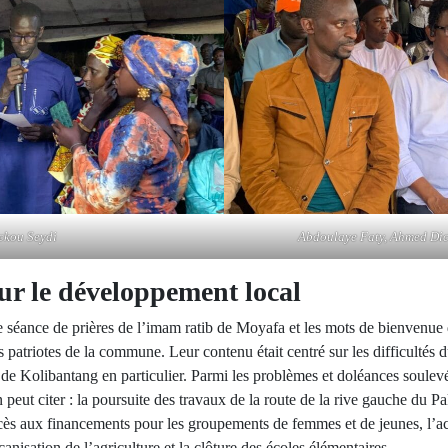
ckou Seydi
Abdoulaye Faty, Ahmed Dick
ur le développement local
 séance de prières de l’imam ratib de Moyafa et les mots de bienvenue d
s patriotes de la commune. Leur contenu était centré sur les difficult
e Kolibantang en particulier. Parmi les problèmes et doléances soulevés
 peut citer : la poursuite des travaux de la route de la rive gauche du Pa
s aux financements pour les groupements de femmes et de jeunes, l’accès
canisation de l’agriculture et la clôture des écoles élémentaires.