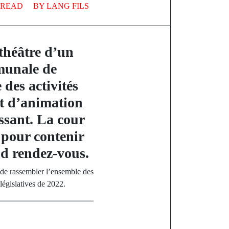
 READ
BY
LANG FILS
 théâtre d’un
munale de
es activités
et d’animation
ssant. La cour
e pour contenir
nd rendez-vous.
n de rassembler l’ensemble des
égislatives de 2022.