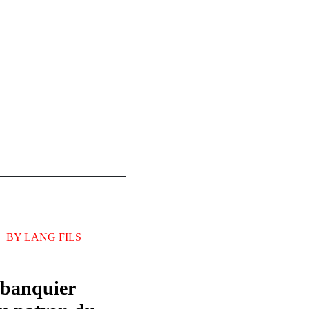
la plume en
u SALIKO
BY
LANG FILS
n banquier