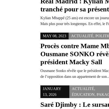
Real Madrid : Kylian 
tranché pour sa présent
Kylian Mbappé (25 ans) est encore un joueu
Mais plus pour très longtemps. En effet, le 
MAY 08, 2023
ACTUALITÉ
,
POLIT
Procès contre Mame Mb
Ousmane SONKO révèle 
président Macky Sall
Ousmane Sonko révèle que le président Mack
de l’opposition dans un appartement de so
JANUARY
ACTUALITÉ
,
13, 2026
ÉDUCATION
,
PAKA
Saré Djimby : Le sursau