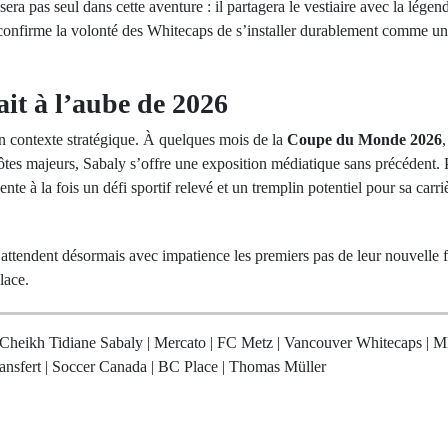
sera pas seul dans cette aventure : il partagera le vestiaire avec la lég
 confirme la volonté des Whitecaps de s’installer durablement comme un
it à l’aube de 2026
un contexte stratégique. À quelques mois de la
Coupe du Monde 2026
ôtes majeurs, Sabaly s’offre une exposition médiatique sans précédent. 
nte à la fois un défi sportif relevé et un tremplin potentiel pour sa carri
attendent désormais avec impatience les premiers pas de leur nouvelle f
lace.
Cheikh Tidiane Sabaly | Mercato | FC Metz | Vancouver Whitecaps | M
ransfert | Soccer Canada | BC Place | Thomas Müller
rev Post
Next Po
 Faye lance une
Vélingara : 