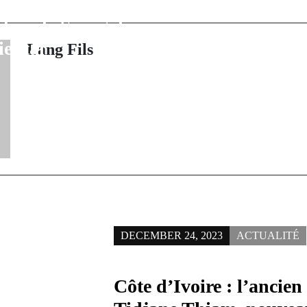
 économique
s'initient à 
 dans le Sénégal
prélude a
iental
Lang Fils
DECEMBER 24, 2023
ACTUALITÉ
Côte d’Ivoire : l’ancie