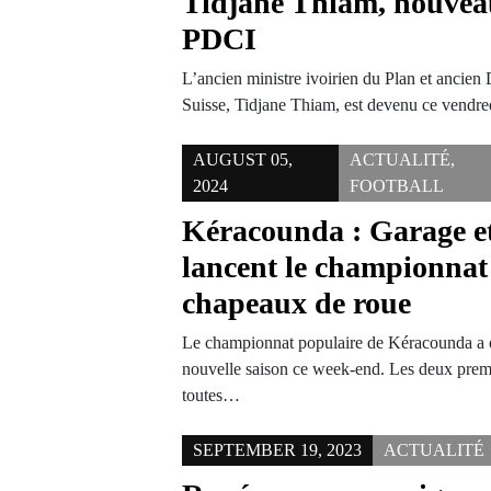
Tidjane Thiam, nouvea
PDCI
L’ancien ministre ivoirien du Plan et ancien
Suisse, Tidjane Thiam, est devenu ce vend
AUGUST 05,
ACTUALITÉ
,
2024
FOOTBALL
Kéracounda : Garage 
lancent le championnat 
chapeaux de roue
Le championnat populaire de Kéracounda a o
nouvelle saison ce week-end. Les deux premi
toutes…
SEPTEMBER 19, 2023
ACTUALITÉ