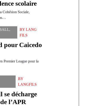
lence scolaire
la Cohésion Sociale,
ous…
BALL
,
BY
LANG
FILS
ord pour Caicedo
en Premier League pour la
BY
LANGFILS
l se décharge
n de l’APR