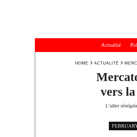
Skip
to
content
Actualité
Pol
HOME
ACTUALITÉ
MERC
Mercato
vers l
L’ailier sénégal
FEBRUARY 