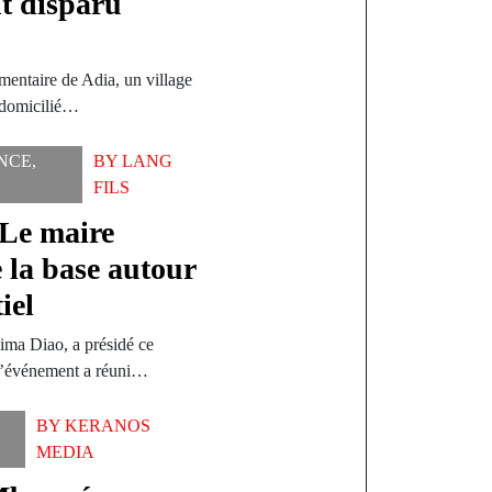
t disparu
mentaire de Adia, un village
, domicilié…
NCE
,
BY
LANG
FILS
 Le maire
 la base autour
iel
ma Diao, a présidé ce
 L’événement a réuni…
BY
KERANOS
MEDIA