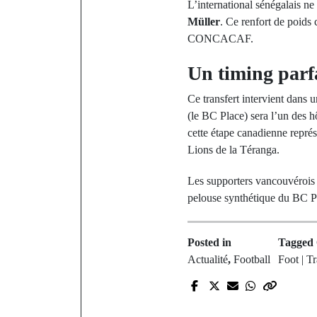
L’international sénégalais ne 
Müller
. Ce renfort de poids
CONCACAF.
Un timing parfa
Ce transfert intervient dans 
(le BC Place) sera l’un des h
cette étape canadienne représe
Lions de la Téranga.
Les supporters vancouvérois 
pelouse synthétique du BC P
Posted in
Tagged
Actualité
,
Football
Foot | T
P
Le Président