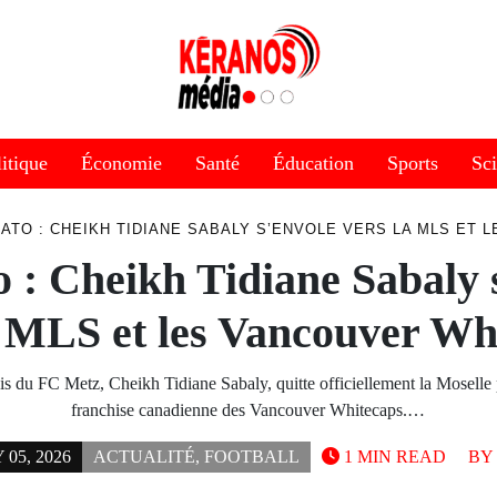
itique
Économie
Santé
Éducation
Sports
Sc
ATO : CHEIKH TIDIANE SABALY S’ENVOLE VERS LA MLS ET
 : Cheikh Tidiane Sabaly 
a MLS et les Vancouver Wh
ais du FC Metz, Cheikh Tidiane Sabaly, quitte officiellement la Moselle 
franchise canadienne des Vancouver Whitecaps.…
05, 2026
ACTUALITÉ
,
FOOTBALL
1 MIN READ
BY