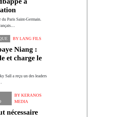
Mbappé a
ation
r du Paris Saint-Germain.
Français…
IQUE
BY
LANG FILS
aye Niang :
et charge le
y Sall a reçu un des leaders
n…
BY
KERANOS
O
MEDIA
t nécessaire