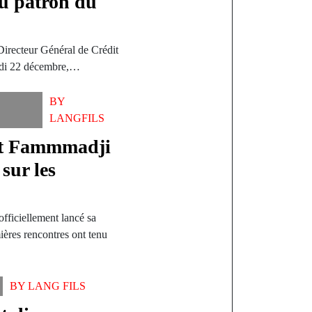
u patron du
 Directeur Général de Crédit
redi 22 décembre,…
BY
LANGFILS
et Fammmadji
sur les
fficiellement lancé sa
ères rencontres ont tenu
BY
LANG FILS