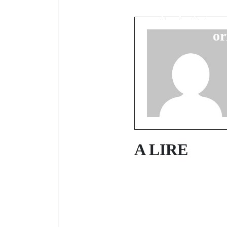
tournée
stratégique
or
A LIRE