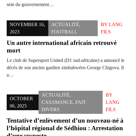
sein du gouvernement…
NOVEMBER 16,
ACTUALITÉ
,
BY
LANG
2023
FOOTBALL
FILS
Un autre international africain retrouvé
mort
Le club de Supersport United (D1 sud-africaine) a annoncé le
décès de son ancien gardien zimbabwéen George Chigova. Il
a…
ACTUALITÉ
,
BY
OCTOBER
CASAMANCE
,
FAIT
LANG
06, 2025
DIVERS
FILS
Tentative d’enlèvement d’un nouveau-né à
l’hôpital régional de Sédhiou : Arrestation
d’une suspecte