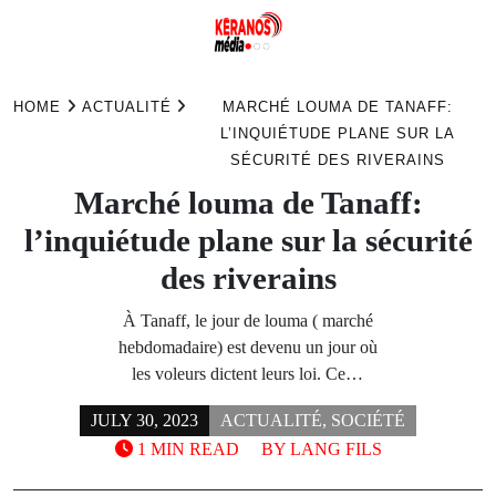
Skip
to
HOME
ACTUALITÉ
MARCHÉ LOUMA DE TANAFF:
content
L’INQUIÉTUDE PLANE SUR LA
SÉCURITÉ DES RIVERAINS
Marché louma de Tanaff:
l’inquiétude plane sur la sécurité
des riverains
À Tanaff, le jour de louma ( marché
hebdomadaire) est devenu un jour où
les voleurs dictent leurs loi. Ce…
JULY 30, 2023
ACTUALITÉ
,
SOCIÉTÉ
1 MIN READ
BY
LANG FILS