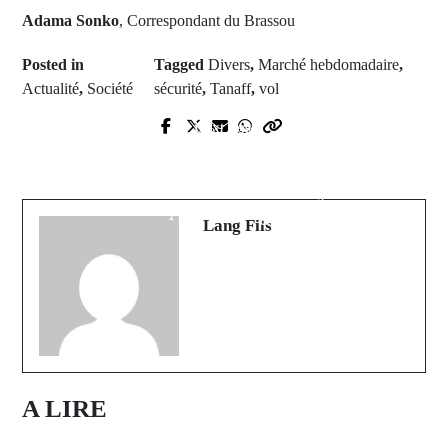
Adama Sonko
, Correspondant du Brassou
Posted in
Tagged
Divers
,
Marché hebdomadaire
,
Actualité
,
Société
sécurité
,
Tanaff
,
vol
Next Post
Prev Post
Kéracounda : Asc Kouté
Transfert : Marseille va finalement
Diomboulou prend sa revanche sur
recruter Ilimane Ndiaye
Asc Garage
Lang Fils
A LIRE