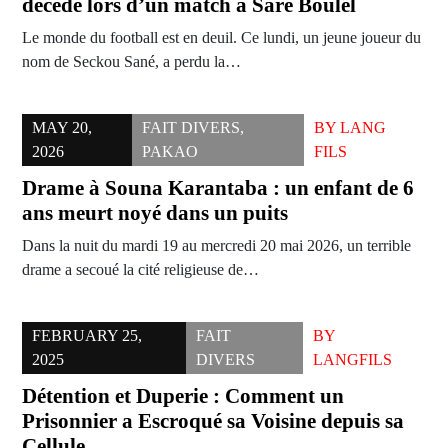
décède lors d’un match à Saré Boulel
Le monde du football est en deuil. Ce lundi, un jeune joueur du
nom de Seckou Sané, a perdu la…
MAY 20,
FAIT DIVERS
,
BY
LANG
2026
PAKAO
FILS
Drame à Souna Karantaba : un enfant de 6
ans meurt noyé dans un puits
Dans la nuit du mardi 19 au mercredi 20 mai 2026, un terrible
drame a secoué la cité religieuse de…
FEBRUARY 25,
FAIT
BY
2025
DIVERS
LANGFILS
Détention et Duperie : Comment un
Prisonnier a Escroqué sa Voisine depuis sa
Cellule