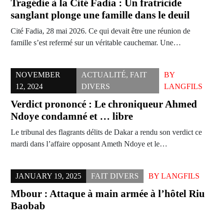
Tragédie à la Cité Fadia : Un fratricide
sanglant plonge une famille dans le deuil
Cité Fadia, 28 mai 2026. Ce qui devait être une réunion de
famille s’est refermé sur un véritable cauchemar. Une…
NOVEMBER
ACTUALITÉ
,
FAIT
BY
12, 2024
DIVERS
LANGFILS
Verdict prononcé : Le chroniqueur Ahmed
Ndoye condamné et … libre
Le tribunal des flagrants délits de Dakar a rendu son verdict ce
mardi dans l’affaire opposant Ameth Ndoye et le…
JANUARY 19, 2025
FAIT DIVERS
BY
LANGFILS
Mbour : Attaque à main armée à l’hôtel Riu
Baobab