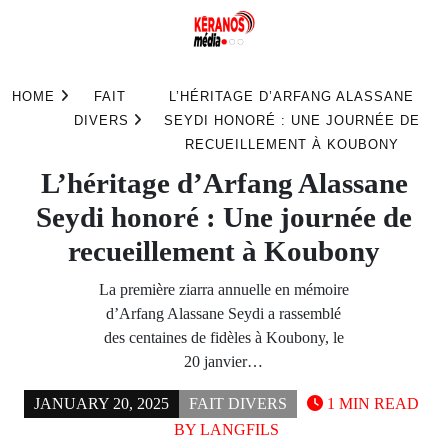
Skip
to
HOME
FAIT
L’HÉRITAGE D’ARFANG ALASSANE
content
DIVERS
SEYDI HONORÉ : UNE JOURNÉE DE
RECUEILLEMENT À KOUBONY
L’héritage d’Arfang Alassane
Seydi honoré : Une journée de
recueillement à Koubony
La première ziarra annuelle en mémoire
d’Arfang Alassane Seydi a rassemblé
des centaines de fidèles à Koubony, le
20 janvier…
JANUARY 20, 2025
FAIT DIVERS
1 MIN READ
BY
LANGFILS