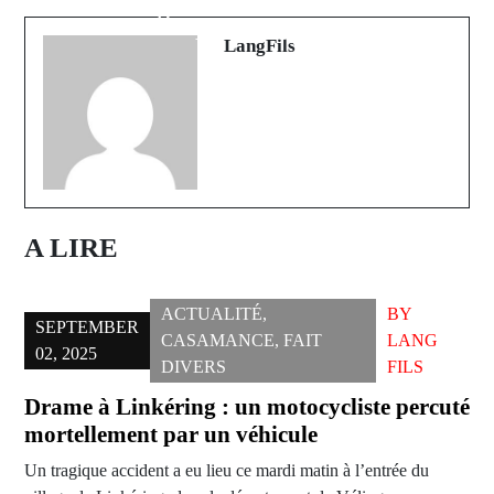
Kabendou (ABDOULAYE
inaugure une nouvelle ère
DIALLO)
LangFils
A LIRE
ACTUALITÉ
,
BY
SEPTEMBER
CASAMANCE
,
FAIT
LANG
02, 2025
DIVERS
FILS
Drame à Linkéring : un motocycliste percuté
mortellement par un véhicule
Un tragique accident a eu lieu ce mardi matin à l’entrée du