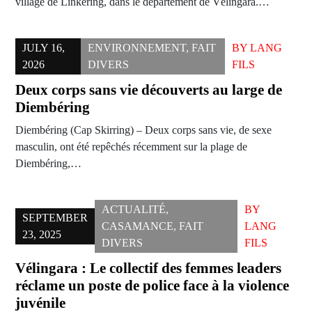
village de Linkéring, dans le département de Vélingara.…
JULY 16,
ENVIRONNEMENT
,
FAIT
BY
LANG
2026
DIVERS
FILS
Deux corps sans vie découverts au large de
Diembéring
Diembéring (Cap Skirring) – Deux corps sans vie, de sexe
masculin, ont été repêchés récemment sur la plage de
Diembéring,…
ACTUALITÉ
,
BY
SEPTEMBER
CASAMANCE
,
FAIT
LANG
23, 2025
DIVERS
FILS
Vélingara : Le collectif des femmes leaders
réclame un poste de police face à la violence
juvénile