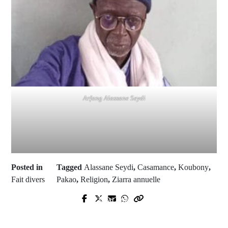
Arfang Alassane Seydi
Posted in
Tagged
Alassane Seydi
,
Casamance
,
Koubony
,
Fait divers
Pakao
,
Religion
,
Ziarra annuelle
Next Post
Prev Post
Il faut un plan spécial pour Diaobé-
Accès à l’eau potable : Kolda