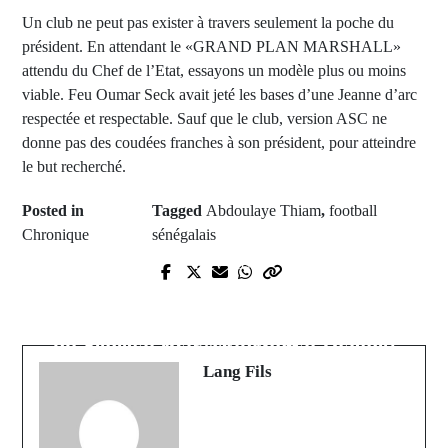
Un club ne peut pas exister à travers seulement la poche du
président. En attendant le «GRAND PLAN MARSHALL»
attendu du Chef de l’Etat, essayons un modèle plus ou moins
viable. Feu Oumar Seck avait jeté les bases d’une Jeanne d’arc
respectée et respectable. Sauf que le club, version ASC ne
donne pas des coudées franches à son président, pour atteindre
le but recherché.
Posted in
Tagged
Abdoulaye Thiam
,
football
Chronique
sénégalais
Prev Post
Next Post
Espagne : L'affaire du baiser
Ces bouffons qui se rêvent Président
"forcé"continue de secouer la
du Sénégal (Par Madiambal Diagne)
planète football
Lang Fils