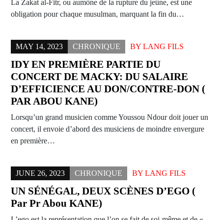
La Zakat al-Fitr, ou aumône de la rupture du jeûne, est une
obligation pour chaque musulman, marquant la fin du…
MAY 14, 2023
CHRONIQUE
BY
LANG FILS
IDY EN PREMIÈRE PARTIE DU
CONCERT DE MACKY: DU SALAIRE
D’EFFICIENCE AU DON/CONTRE-DON (
PAR ABOU KANE)
Lorsqu’un grand musicien comme Youssou Ndour doit jouer un
concert, il envoie d’abord des musiciens de moindre envergure
en première…
JUNE 26, 2023
CHRONIQUE
BY
LANG FILS
UN SÉNÉGAL, DEUX SCÈNES D’EGO (
Par Pr Abou KANE)
L’ego est la représentation que l’on se fait de soi-même et de «