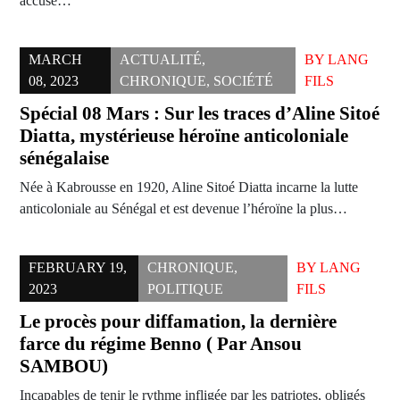
accuse…
MARCH
ACTUALITÉ
,
BY
LANG
08, 2023
CHRONIQUE
,
SOCIÉTÉ
FILS
Spécial 08 Mars : Sur les traces d’Aline Sitoé
Diatta, mystérieuse héroïne anticoloniale
sénégalaise
Née à Kabrousse en 1920, Aline Sitoé Diatta incarne la lutte
anticoloniale au Sénégal et est devenue l’héroïne la plus…
FEBRUARY 19,
CHRONIQUE
,
BY
LANG
2023
POLITIQUE
FILS
Le procès pour diffamation, la dernière
farce du régime Benno ( Par Ansou
SAMBOU)
Incapables de tenir le rythme infligée par les patriotes, obligés