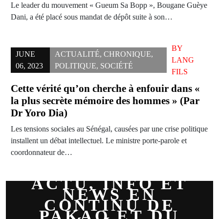
Le leader du mouvement « Gueum Sa Bopp », Bougane Guèye
Dani, a été placé sous mandat de dépôt suite à son…
BY
JUNE
ACTUALITÉ
,
CHRONIQUE
,
LANG
06, 2023
POLITIQUE
,
SOCIÉTÉ
FILS
Cette vérité qu’on cherche à enfouir dans «
la plus secrète mémoire des hommes » (Par
Dr Yoro Dia)
Les tensions sociales au Sénégal, causées par une crise politique
installent un débat intellectuel. Le ministre porte-parole et
coordonnateur de…
ACTU, INFO ET
NEWS EN
CONTINU DE
PAKAO ET DU