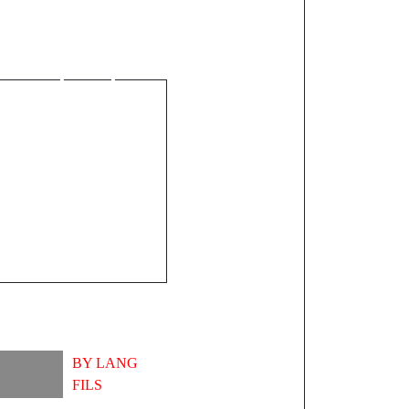
ffondrés à
q corps sans
ouvés dans les
bres
BY
LANG
FILS