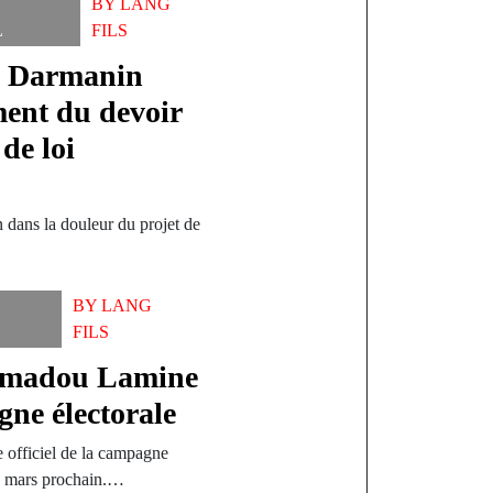
BY
LANG
L
FILS
a Darmanin
iment du devoir
 de loi
n dans la douleur du projet de
BY
LANG
FILS
Mamadou Lamine
gne électorale
 officiel de la campagne
 24 mars prochain.…