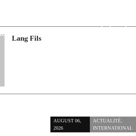
rev Post
Immeubles e
artiste GAZO a
Marseille : Cin
ène surréaliste
vie ont été retr
ne mosquée
décom
Lang Fils
AUGUST 06,
ACTUALITÉ
,
2026
INTERNATIONAL