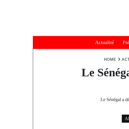
Skip
to
content
Actualité
Pol
HOME
AC
Le Sénéga
Le Sénégal a déc
AP