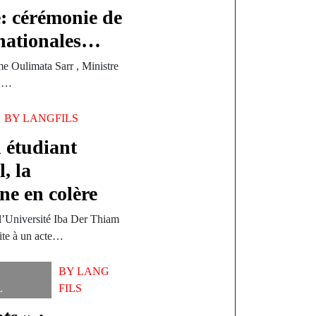
e: cérémonie de
 nationales…
e Oulimata Sarr , Ministre
n,…
BY
LANGFILS
n étudiant
, la
e en colère
l’Université Iba Der Thiam
ite à un acte…
BY
LANG
L
FILS