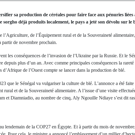
rsifier sa production de céréales pour faire face aux pénuries liées 
re sorgho déjà produits localement, le pays a jeté son dévolu sur le 
 l’Agriculture, de l’Équipement rural et de la Souveraineté alimentaire,
 à partir de novembre prochain.
ent les conséquences de l’invasion de l’Ukraine par la Russie. Et le Sé
dure depuis plus d’un an. Avec comme principales conséquences la rareté 
s d’Afrique de l’Ouest compte se lancer dans la production de blé.
23 que le Sénégal va vulgariser la culture de blé. L’annonce a été faite 
t rural et de la Souveraineté alimentaire. A l’issue d’une visite effectu
m et Diamniadio, au nombre de cinq, Aly Ngouille Ndiaye s’est dit ras
 au lendemain de la COP27 en Égypte. Et à partir du mois de novembre, c
ncée. Pour cela, le ministre a annoncé l’emblavement d’un millier d’hecta