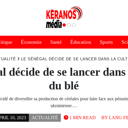
itique
Économie
Santé
Éducation
Sports
Sc
TUALITÉ
LE SÉNÉGAL DÉCIDE DE SE LANCER DANS LA CUL
l décide de se lancer dans 
du blé
idé de diversifier sa production de céréales pour faire face aux pénuries
ukrainienne.…
RIL 10, 2023
ACTUALITÉ
1 MIN READ
BY
LANG FI