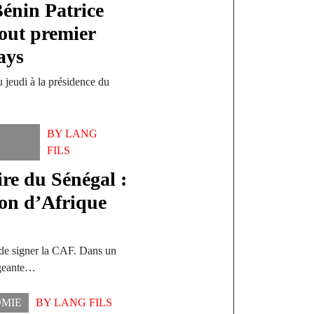
Bénin Patrice
tout premier
ays
u jeudi à la présidence du
BY
LANG
FILS
re du Sénégal :
on d’Afrique
 de signer la CAF. Dans un
igeante…
MIE
BY
LANG FILS