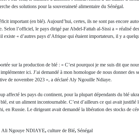
herche des solutions pour la souveraineté alimentaire du Sénégal.
cit important (en blé). Aujourd’hui, certes, ils ne sont pas encore autos
tre. Selon l’officiel, le pays dirigé par Abdel-Fattah al-Sissi a « réalisé 
il existe « d’autres pays d’Afrique qui étaient importateurs, il y a quel
 portée sur la production de blé : « C’est pourquoi je me suis dit que nous
es implémenter ici. J’ai demandé à mon homologue de nous donner des 
ctive de novembre 2023 », a déclaré Aly Ngouille Ndiaye.
up affecté les pays du continent, pour la plupart dépendants du blé u
 blé, est un aliment incontournable. C’est d’ailleurs ce qui avait justifié
i, en Russie. Le dirigeant avait demandé la libération des stocks de cér
d
Ali Ngouye NDIAYE
,
culture de Blé
,
Sénégal
Next Po