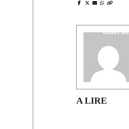
P
Guinée : l'
créé une sc
dans u
A LIRE