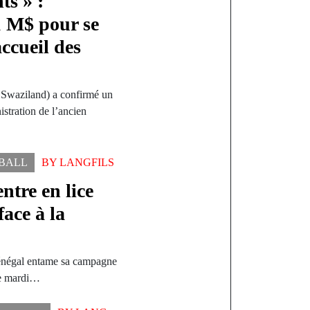
ts » :
1 M$ pour se
ccueil des
Swaziland) a confirmé un
istration de l’ancien
BALL
BY
LANGFILS
ntre en lice
face à la
Sénégal entame sa campagne
ce mardi…