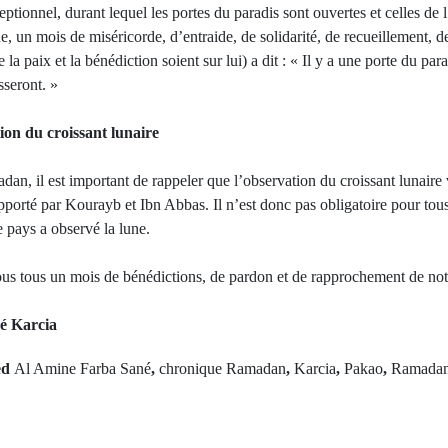
ionnel, durant lequel les portes du paradis sont ouvertes et celles de l
n mois de miséricorde, d’entraide, de solidarité, de recueillement, de 
paix et la bénédiction soient sur lui) a dit : « Il y a une porte du par
sseront. »
ion du croissant lunaire
n, il est important de rappeler que l’observation du croissant lunaire v
pporté par Kourayb et Ibn Abbas. Il n’est donc pas obligatoire pour tou
 pays a observé la lune.
s tous un mois de bénédictions, de pardon et de rapprochement de not
é
Karcia
ed
Al Amine Farba Sané
,
chronique Ramadan
,
Karcia
,
Pakao
,
Ramada
rev Post
Next Po
 lancement des
CAN U17 Maro