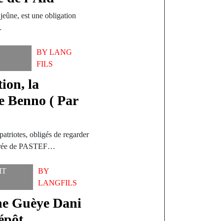
jeûne, est une obligation
…
BY
LANG
FILS
ion, la
e Benno ( Par
 patriotes, obligés de regarder
élérée de PASTEF…
IT
BY
LANGFILS
e Guèye Dani
épôt