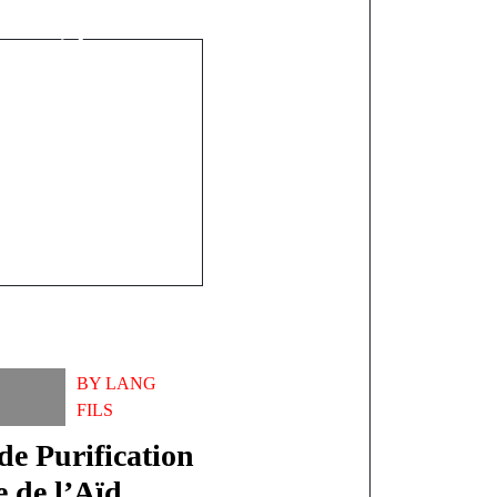
able, prêt à
on titre
BY
LANG
FILS
de Purification
e de l’Aïd