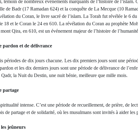
 témoin de nombreux événements marquants de l’histoire de l’islam. C’
aille de Badr (17 Ramadan 624) et la conquête de La Mecque (10 Ramada
élation du Coran, le livre sacré de l’islam. La Torah fut révélée le 6 d
 le 18 et le Coran le 24 en 610. La révélation du Coran au prophète Mo
u mont Qira, en 610, est un événement majeur de l’histoire de l’humanité
e pardon et de délivrance
s périodes de dix jours chacune. Les dix premiers jours sont une périod
pardon et les dix derniers jours sont une période de délivrance de l’enfe
 Qadr, la Nuit du Destin, une nuit bénie, meilleure que mille mois.
de partage
ritualité intense. C’est une période de recueillement, de prière, de lec
is de partage et de solidarité, où les musulmans sont invités à aider les
les jeûneurs