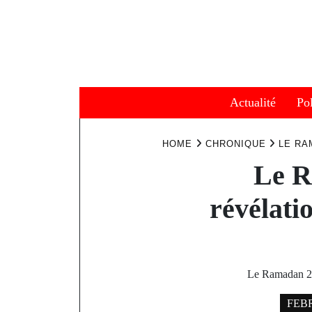
Skip
to
content
Actualité
Pol
HOME
CHRONIQUE
LE RA
Le R
révélat
Le Ramadan 202
FEBR