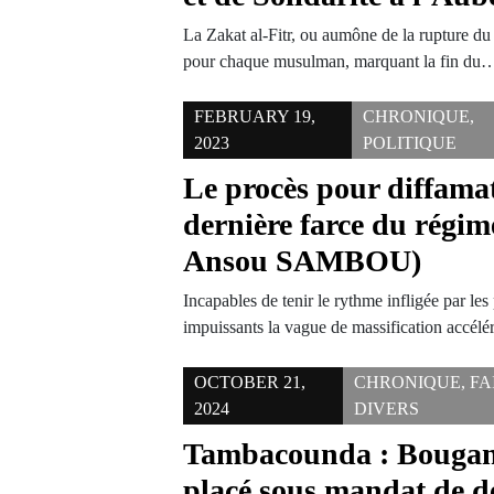
La Zakat al-Fitr, ou aumône de la rupture du 
pour chaque musulman, marquant la fin du
FEBRUARY 19,
CHRONIQUE
,
2023
POLITIQUE
Le procès pour diffamat
dernière farce du régim
Ansou SAMBOU)
Incapables de tenir le rythme infligée par les
impuissants la vague de massification acc
OCTOBER 21,
CHRONIQUE
,
FA
2024
DIVERS
Tambacounda : Bougan
placé sous mandat de d