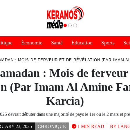
itique
Économie
Santé
Éducation
Sports
Sc
MADAN : MOIS DE FERVEUR ET DE RÉVÉLATION (PAR IMAM A
amadan : Mois de ferveur 
ion (Par Imam Al Amine Fa
Karcia)
5 devrait débuter dans une majorité de pays le 1er ou le 2 mars et p
UARY 23, 2025
CHRONIQUE
1 MIN READ
BY
LANG