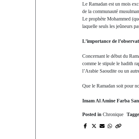
Le Ramadan est un mois except
de la communauté musulmane, u
Le prophète Mohammed (que la 
laquelle seuls les jeûneurs pa
L’importance de l’observat
Concernant le début du Ramada
comme le stipule le hadith ra
l’Arabie Saoudite ou un autre
Que le Ramadan soit pour nou
Imam Al Amine Farba San
Posted in
Chronique
Tagg
P
Koungheul :