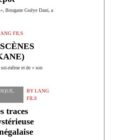
», Bougane Guèye Dani, a
LANG FILS
 SCÈNES
 KANE)
de soi-même et de « son
IQUE
,
BY
LANG
FILS
s traces
ystérieuse
énégalaise