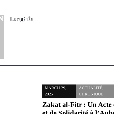
du Projet de
Sénégal implac
 des Ressources
défendre s
Nianija Bolong
LangFils
MARCH 29,
ACTUALITÉ
,
2025
CHRONIQUE
Zakat al-Fitr : Un Acte 
et de Solidarité à l’Aub