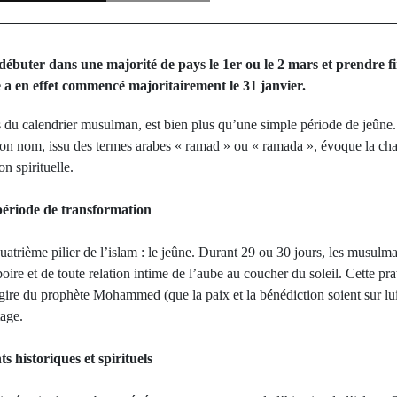
buter dans une majorité de pays le 1er ou le 2 mars et prendre f
a en effet commencé majoritairement le 31 janvier.
 calendrier musulman, est bien plus qu’une simple période de jeûne. I
. Son nom, issu des termes arabes « ramad » ou « ramada », évoque la cha
on spirituelle.
 période de transformation
atrième pilier de l’islam : le jeûne. Durant 29 ou 30 jours, les musulm
oire et de toute relation intime de l’aube au coucher du soleil. Cette pra
re du prophète Mohammed (que la paix et la bénédiction soient sur lui),
tage.
 historiques et spirituels