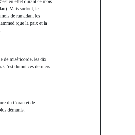
est en effet durant ce mois
n). Mais surtout, le
u mois de ramadan, les
hammed (que la paix et la
.
e de miséricorde, les dix
r. C’est durant ces derniers
ture du Coran et de
 plus démunis.