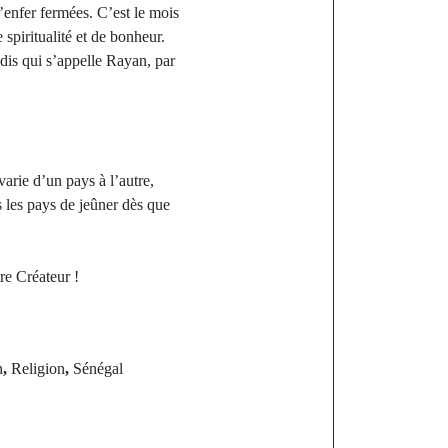
’enfer fermées. C’est le mois
spiritualité et de bonheur.
adis qui s’appelle Rayan, par
arie d’un pays à l’autre,
s les pays de jeûner dès que
re Créateur !
n
,
Religion
,
Sénégal
st
c 2025 : Le