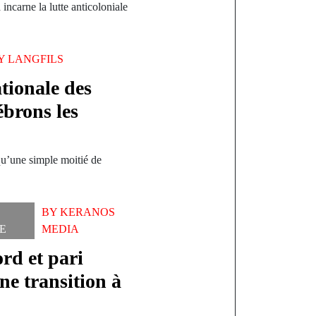
ncarne la lutte anticoloniale
…
Y
LANGFILS
tionale des
ébrons les
 qu’une simple moitié de
BY
KERANOS
E
MEDIA
ord et pari
une transition à