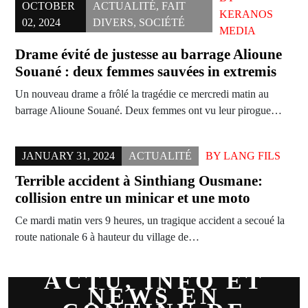
OCTOBER
ACTUALITÉ
,
FAIT
KERANOS
02, 2024
DIVERS
,
SOCIÉTÉ
MEDIA
Drame évité de justesse au barrage Alioune
Souané : deux femmes sauvées in extremis
Un nouveau drame a frôlé la tragédie ce mercredi matin au
barrage Alioune Souané. Deux femmes ont vu leur pirogue…
JANUARY 31, 2024
ACTUALITÉ
BY
LANG FILS
Terrible accident à Sinthiang Ousmane:
collision entre un minicar et une moto
Ce mardi matin vers 9 heures, un tragique accident a secoué la
route nationale 6 à hauteur du village de…
ACTU, INFO ET
NEWS EN