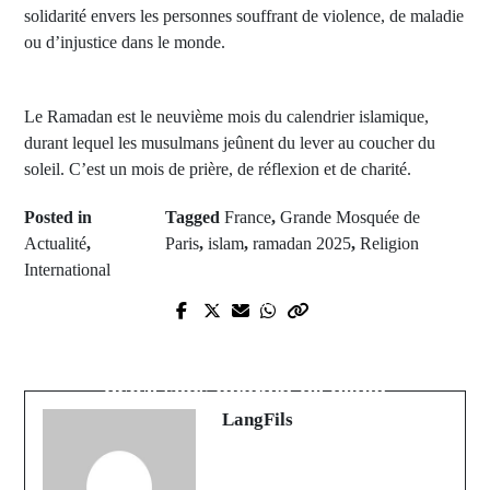
solidarité envers les personnes souffrant de violence, de maladie
ou d’injustice dans le monde.
Le Ramadan est le neuvième mois du calendrier islamique,
durant lequel les musulmans jeûnent du lever au coucher du
soleil. C’est un mois de prière, de réflexion et de charité.
Posted in
Tagged
France
,
Grande Mosquée de
Actualité
,
Paris
,
islam
,
ramadan 2025
,
Religion
International
Prev Post
Next Post
Emigration circulaire : Fin des
L'homme d'affaires Tahirou Sarr
entretiens pour la sélection de 250
placé sous mandat de dépôt
candidats
LangFils