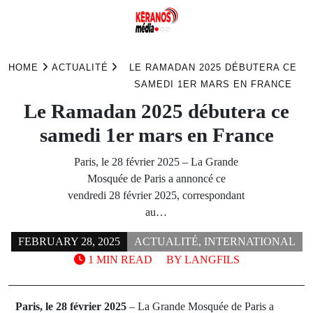
Skip
to
HOME
ACTUALITÉ
LE RAMADAN 2025 DÉBUTERA CE
content
SAMEDI 1ER MARS EN FRANCE
Le Ramadan 2025 débutera ce
samedi 1er mars en France
Paris, le 28 février 2025 – La Grande
Mosquée de Paris a annoncé ce
vendredi 28 février 2025, correspondant
au…
FEBRUARY 28, 2025
ACTUALITÉ
,
INTERNATIONAL
1 MIN READ
BY
LANGFILS
Paris, le 28 février 2025
– La Grande Mosquée de Paris a