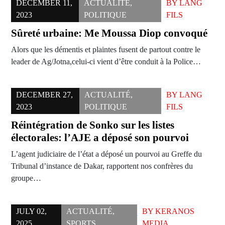
DECEMBER 11,
ACTUALITÉ
,
BY
LANG
2023
POLITIQUE
FILS
Sûreté urbaine: Me Moussa Diop convoqué
Alors que les démentis et plaintes fusent de partout contre le
leader de Ag/Jotna,celui-ci vient d’être conduit à la Police…
DECEMBER 27,
ACTUALITÉ
,
BY
LANG
2023
POLITIQUE
FILS
Réintégration de Sonko sur les listes
électorales: l’AJE a déposé son pourvoi
L’agent judiciaire de l’état a déposé un pourvoi au Greffe du
Tribunal d’instance de Dakar, rapportent nos confrères du
groupe…
JULY 02,
ACTUALITÉ
,
BY
KERANOS
2025
SPORTS
MEDIA