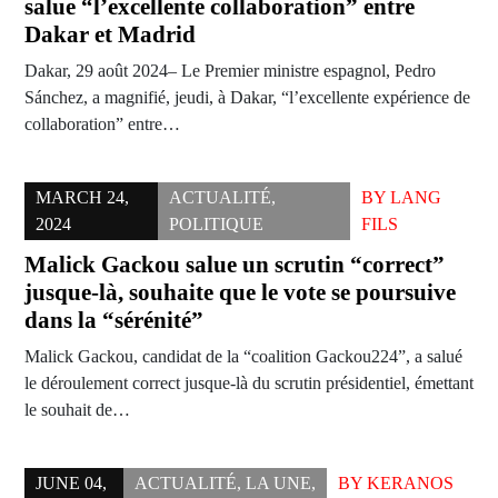
salue “l’excellente collaboration” entre
Dakar et Madrid
Dakar, 29 août 2024– Le Premier ministre espagnol, Pedro
Sánchez, a magnifié, jeudi, à Dakar, “l’excellente expérience de
collaboration” entre…
MARCH 24,
ACTUALITÉ
,
BY
LANG
2024
POLITIQUE
FILS
Malick Gackou salue un scrutin “correct”
jusque-là, souhaite que le vote se poursuive
dans la “sérénité”
Malick Gackou, candidat de la “coalition Gackou224”, a salué
le déroulement correct jusque-là du scrutin présidentiel, émettant
le souhait de…
JUNE 04,
ACTUALITÉ
,
LA UNE
,
BY
KERANOS