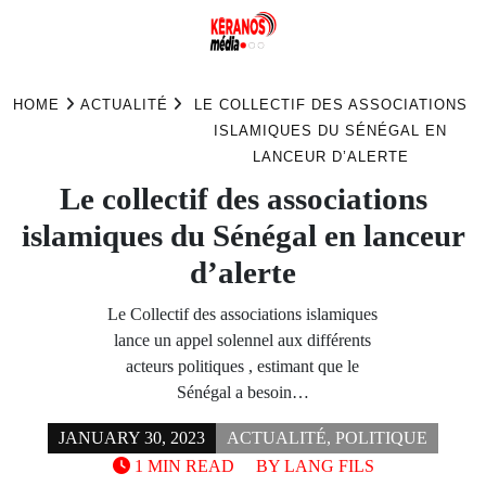
Skip
to
HOME
ACTUALITÉ
LE COLLECTIF DES ASSOCIATIONS
content
ISLAMIQUES DU SÉNÉGAL EN
LANCEUR D’ALERTE
Le collectif des associations
islamiques du Sénégal en lanceur
d’alerte
Le Collectif des associations islamiques
lance un appel solennel aux différents
acteurs politiques , estimant que le
Sénégal a besoin…
JANUARY 30, 2023
ACTUALITÉ
,
POLITIQUE
1 MIN READ
BY
LANG FILS