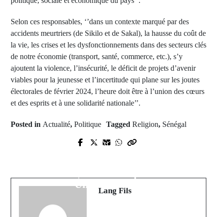
politique, sociale et économique du pays’’.
Selon ces responsables, ‘’dans un contexte marqué par des
accidents meurtriers (de Sikilo et de Sakal), la hausse du coût de
la vie, les crises et les dysfonctionnements dans des secteurs clés
de notre économie (transport, santé, commerce, etc.), s’y
ajoutent la violence, l’insécurité, le déficit de projets d’avenir
viables pour la jeunesse et l’incertitude qui plane sur les joutes
électorales de février 2024, l’heure doit être à l’union des cœurs
et des esprits et à une solidarité nationale’’.
Posted in
Actualité
,
Politique
Tagged
Religion
,
Sénégal
Prev Post
Next Post
Grève à Kolda : Les élèves
UASSU Pakao(Union des
réclament une réduction des
Associations Sportives Scolaires et
programmes scolaires
Universitaires)
Lang Fils