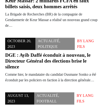
Keur Massar: 2 milliards FCFA en faux
billets saisis, deux hommes arrêtés
La Brigade de Recherches (BR) de la compagnie de
Gendarmerie de Keur Massar a réalisé un nouveau grand coup
de…
OCTOBER 20,
ACTUALITÉ
,
BY
LANG
2023
POLITIQUE
FILS
DGE : Ayib Daffé éconduit à nouveau, le
Directeur Général des élections brise le
silence
Comme hier, le mandataire du candidat Ousmane Sonko a été
éconduit par les policiers en faction à la direction générale…
AUGUST 13,
ACTUALITÉ
,
BY
LANG
2023
FOOTBALL
FILS