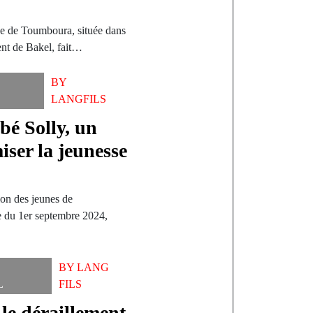
e de Toumboura, située dans
ent de Bakel, fait…
BY
LANGFILS
é Solly, un
iser la jeunesse
ion des jeunes de
 du 1er septembre 2024,
BY
LANG
L
FILS
 le déraillement