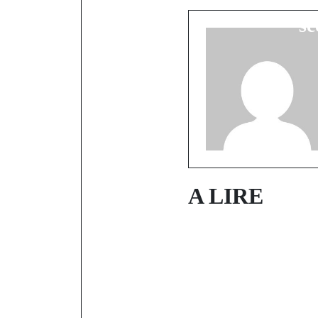
levier de su
sé
A LIRE