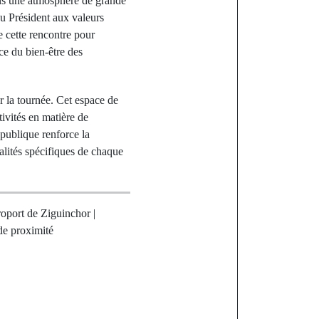
s une atmosphère de grande
u Président aux valeurs
e cette rencontre pour
ce du bien-être des
 la tournée. Cet espace de
tivités en matière de
épublique renforce la
alités spécifiques de chaque
oport de Ziguinchor |
de proximité
st
ne le coup
e CAN 2025