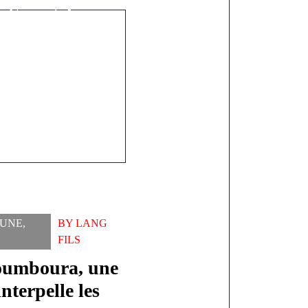
le Sénégal en
econquête
 UNE
,
BY
LANG
FILS
 Toumboura, une
terpelle les