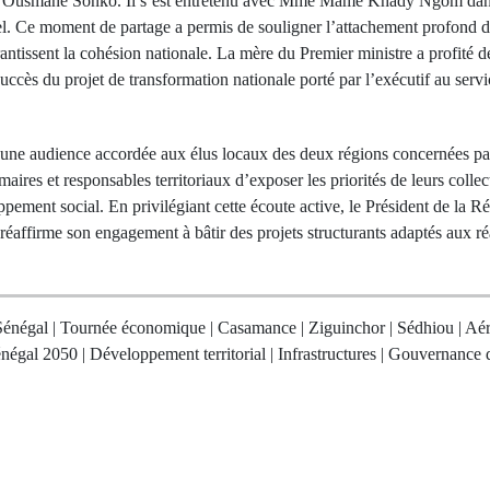
tre Ousmane Sonko. Il s’est entretenu avec Mme Mame Khady Ngom dan
uel. Ce moment de partage a permis de souligner l’attachement profond d
arantissent la cohésion nationale. La mère du Premier ministre a profité d
succès du projet de transformation nationale porté par l’exécutif au servi
 une audience accordée aux élus locaux des deux régions concernées par
aires et responsables territoriaux d’exposer les priorités de leurs collec
ement social. En privilégiant cette écoute active, le Président de la R
éaffirme son engagement à bâtir des projets structurants adaptés aux ré
Sénégal | Tournée économique | Casamance | Ziguinchor | Sédhiou | Aér
négal 2050 | Développement territorial | Infrastructures | Gouvernance 
Next Po
rev Post
Le Maroc don
 Jakarta, entre
d'envoi d'un