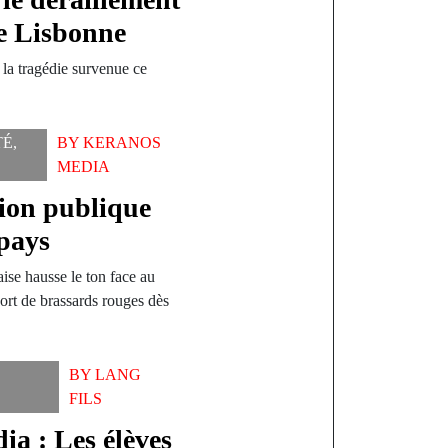
de Lisbonne
à la tragédie survenue ce
TÉ
,
BY
KERANOS
MEDIA
tion publique
 pays
ise hausse le ton face au
rt de brassards rouges dès
BY
LANG
FILS
a : Les élèves