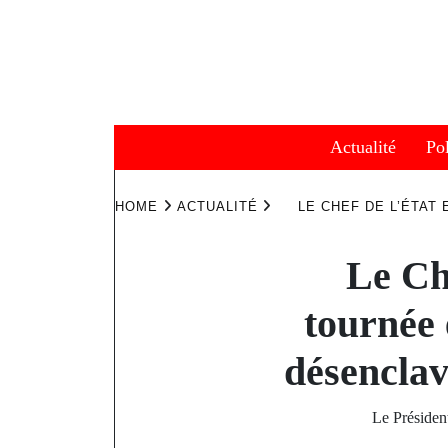
Skip
to
content
Actualité
Pol
HOME
ACTUALITÉ
LE CHEF DE L’ÉTA
Le Ch
tournée 
désenclav
Le Présiden