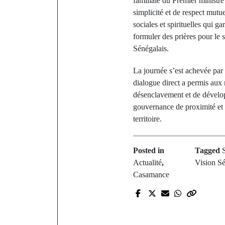
familiale du Premier minis
simplicité et de respect mut
sociales et spirituelles qui g
formuler des prières pour le 
Sénégalais.
La journée s’est achevée par
dialogue direct a permis aux m
désenclavement et de développ
gouvernance de proximité et r
territoire.
Posted in
Tagged
Actualité
,
Vision Sé
Casamance
P
Pakao : Moto