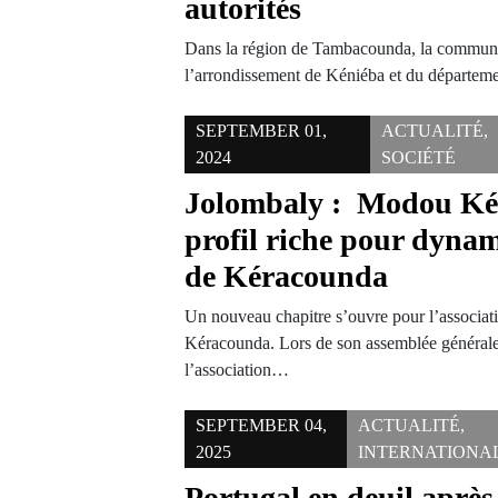
autorités
Dans la région de Tambacounda, la commun
l’arrondissement de Kéniéba et du départem
SEPTEMBER 01,
ACTUALITÉ
,
2024
SOCIÉTÉ
Jolombaly : Modou Kéb
profil riche pour dynam
de Kéracounda
Un nouveau chapitre s’ouvre pour l’associat
Kéracounda. Lors de son assemblée générale
l’association…
SEPTEMBER 04,
ACTUALITÉ
,
2025
INTERNATIONA
Portugal en deuil après