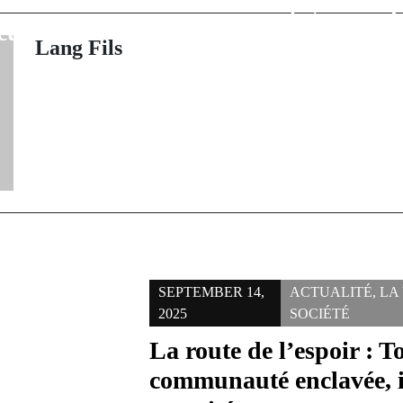
rvie et défis de
prestigieuse : 
curité
quête de r
Lang Fils
SEPTEMBER 14,
ACTUALITÉ
,
LA
2025
SOCIÉTÉ
La route de l’espoir :
communauté enclavée, in