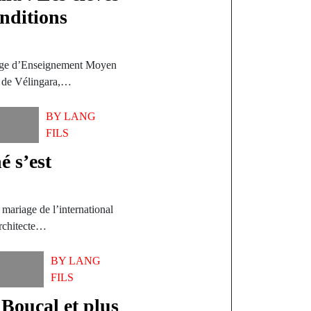
onditions
lège d’Enseignement Moyen
t de Vélingara,…
BY
LANG
FILS
é s’est
 mariage de l’international
architecte…
BY
LANG
FILS
 Boucal et plus