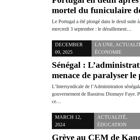
mortel du funiculaire 
Le Portugal a été plongé dans le deuil suite 
mercredi 3 septembre : le déraillement…
DECEMBER
LA UNE
,
ACTUALI
09, 2025
ÉCONOMIE
Sénégal : L’administra
menace de paralyser le
L’Intersyndicale de l’Administration sénégala
gouvernement de Bassirou Diomaye Faye. Po
ce…
MARCH 12,
ACTUALITÉ
,
2024
ÉDUCATION
Grève au CEM de Kandi