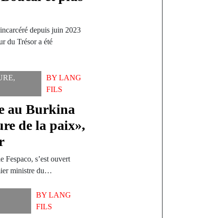
carcéré depuis juin 2023
ur du Trésor a été
URE
,
BY
LANG
FILS
re au Burkina
ure de la paix»,
r
le Fespaco, s’est ouvert
ier ministre du…
BY
LANG
FILS