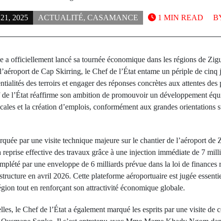
1, 2025
ACTUALITÉ
,
CASAMANCE
1 MIN READ
B
e a officiellement lancé sa tournée économique dans les régions de Zig
’aéroport de Cap Skirring, le Chef de l’État entame un périple de cinq 
ntialités des terroirs et engager des réponses concrètes aux attentes des 
f de l’État réaffirme son ambition de promouvoir un développement équil
ocales et la création d’emplois, conformément aux grandes orientations s
quée par une visite technique majeure sur le chantier de l’aéroport de
la reprise effective des travaux grâce à une injection immédiate de 7 mil
omplété par une enveloppe de 6 milliards prévue dans la loi de finances r
rastructure en avril 2026. Cette plateforme aéroportuaire est jugée essentie
région tout en renforçant son attractivité économique globale.
lles, le Chef de l’État a également marqué les esprits par une visite de 