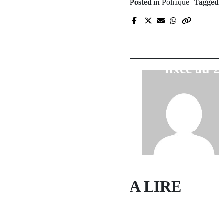
Posted in
Politique
Tagge
P
Conseil de
date de la
fixée au 
A LIRE