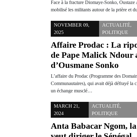
Face à la fracture Diomaye-Sonko, Ousta
mobilisé les militants autour de la prière et 
NOVEMBER 09,
ACTUALITÉ
,
2025
POLITIQUE
Affaire Prodac : La ripo
de Pape Malick Ndour 
d’Ousmane Sonko
L’affaire du Prodac (Programme des Domain
Communautaires), qui avait déjà défrayé la c
un échange musclé…
MARCH 21,
ACTUALITÉ
,
2024
POLITIQUE
Anta Babacar Ngom, la
veut diriger le Sénégal