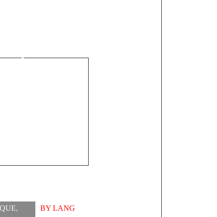
st
action de
après la
ion du
ement
IQUE
,
BY
LANG