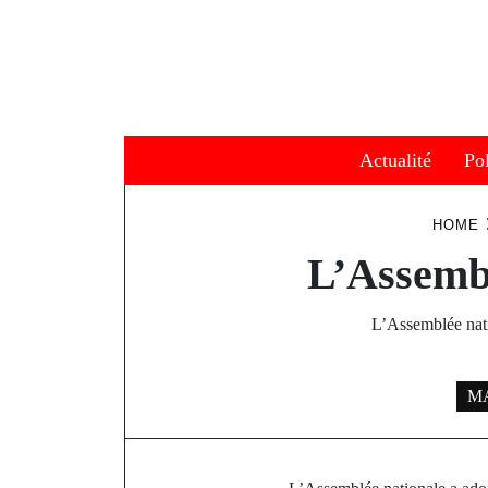
Skip
to
content
Actualité
Pol
HOME
L’Assembl
L’Assemblée natio
MA