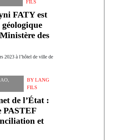
FILS
yni FATY est
 géologique
Ministère des
s 2023 à l’hôtel de ville de
KAO
,
BY
LANG
FILS
et de l’État :
de PASTEF
ciliation et