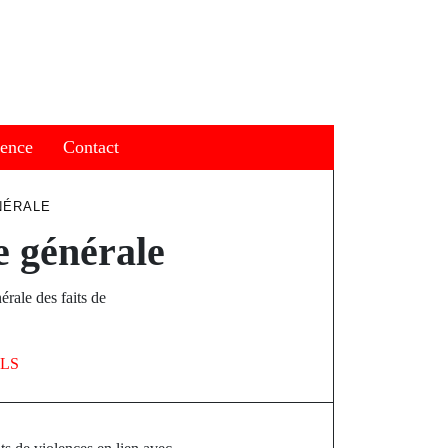
ience
Contact
NÉRALE
e générale
érale des faits de
ILS