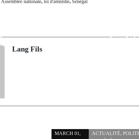
d
Assemblée nationale
,
loi d'amnistie
,
Sénégal
Next Po
rev Post
Première ré
s ministres: La
Amadou Ba 
 présidentielle
dissolut
24 Mars 2024
gouvern
Lang Fils
MARCH 01,
ACTUALITÉ
,
POLIT