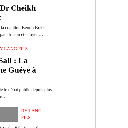
: Dr Cheikh
t
la coalition Benno Bokk
 panafricain et citoyen…
BY
LANG FILS
all : La
ne Guéye à
te le débat public depuis plus
ion…
BY
LANG
FILS