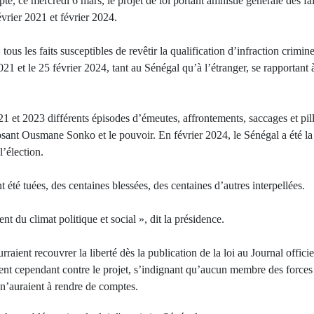
é, ce mercredi 6 mars, le projet de loi portant amnistie générale des fai
évrier 2021 et février 2024.
 tous les faits susceptibles de revêtir la qualification d’infraction crimin
021 et le 25 février 2024, tant au Sénégal qu’à l’étranger, se rapportant
1 et 2023 différents épisodes d’émeutes, affrontements, saccages et p
posant Ousmane Sonko et le pouvoir. En février 2024, le Sénégal a été l
l’élection.
 été tuées, des centaines blessées, des centaines d’autres interpellées.
nt du climat politique et social », dit la présidence.
raient recouvrer la liberté dès la publication de la loi au Journal offic
sent cependant contre le projet, s’indignant qu’aucun membre des forces 
n’auraient à rendre de comptes.