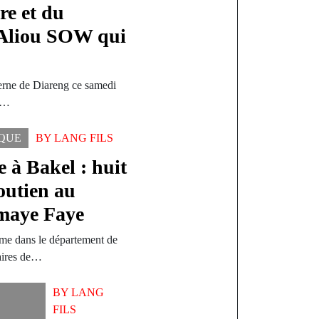
re et du
 Aliou SOW qui
terne de Diareng ce samedi
re…
IQUE
BY
LANG FILS
 à Bakel : huit
outien au
omaye Faye
me dans le département de
maires de…
BY
LANG
FILS