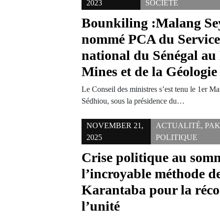
2023
SOCIÉTÉ
Bounkiling :Malang Se
nommé PCA du Service
national du Sénégal au 
Mines et de la Géologie
Le Conseil des ministres s’est tenu le 1er Mar
Sédhiou, sous la présidence du…
NOVEMBER 21,
ACTUALITÉ
,
PA
2025
POLITIQUE
Crise politique au somm
l’incroyable méthode 
Karantaba pour la récon
l’unité