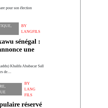
are pour son élection
TIQUE
,
BY
LANGFILS
xawu sénégal :
 annonce une
addu) Khalifa Ababacar Sall
eurs de…
BY
RE
,
LANG
QUE
FILS
ulaire réservé