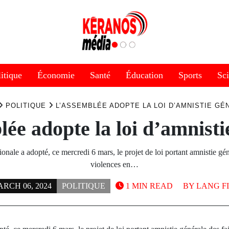
itique
Économie
Santé
Éducation
Sports
Sc
POLITIQUE
L’ASSEMBLÉE ADOPTE LA LOI D’AMNISTIE GÉ
ée adopte la loi d’amnisti
nale a adopté, ce mercredi 6 mars, le projet de loi portant amnistie gén
violences en…
RCH 06, 2024
POLITIQUE
1 MIN READ
BY
LANG F