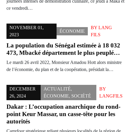
journées intenses de démonstration culinaire, ce jeudi à Maka et
ce vendredi…
NOVEMBER 01,
BY
LANG
ÉCONOMIE
2023
FILS
La population du Sénégal estimée à 18 032
473, Mbacké département le plus peuplé…
Le mardi 26 avril 2022, Monsieur Amadou Hott alors ministre
de l’économie, du plan et de la coopération, présidait la…
DECEMBER
ACTUALITÉ
,
BY
26, 2024
ÉCONOMIE
,
SOCIÉTÉ
LANGFILS
Dakar : L’occupation anarchique du rond-
point Keur Massar, un casse-tête pour les
autorités
Carrefour stratégique reliant plusieurs localités de la région de