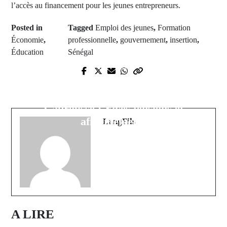
l’accès au financement pour les jeunes entrepreneurs.
Posted in
Tagged
Emploi des jeunes
,
Formation
Économie
,
professionnelle
,
gouvernement
,
insertion
,
Éducation
Sénégal
Next Post
Prev Post
Interdiction de la manifestation
L’école élémentaire de Kabendou 1
culturelle "Undo Mayo" à
victime d’un acte de vandalisme
Cabrousse : Vives tensions et
odieux
affrontements
LangFils
A LIRE