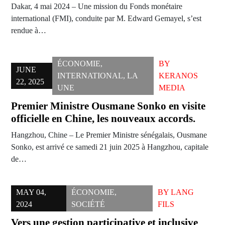
Dakar, 4 mai 2024 – Une mission du Fonds monétaire
international (FMI), conduite par M. Edward Gemayel, s’est
rendue à…
ÉCONOMIE
,
BY
JUNE
INTERNATIONAL
,
LA
KERANOS
22, 2025
UNE
MEDIA
Premier Ministre Ousmane Sonko en visite
officielle en Chine, les nouveaux accords.
Hangzhou, Chine – Le Premier Ministre sénégalais, Ousmane
Sonko, est arrivé ce samedi 21 juin 2025 à Hangzhou, capitale
de…
MAY 04,
ÉCONOMIE
,
BY
LANG
2024
SOCIÉTÉ
FILS
Vers une gestion participative et inclusive