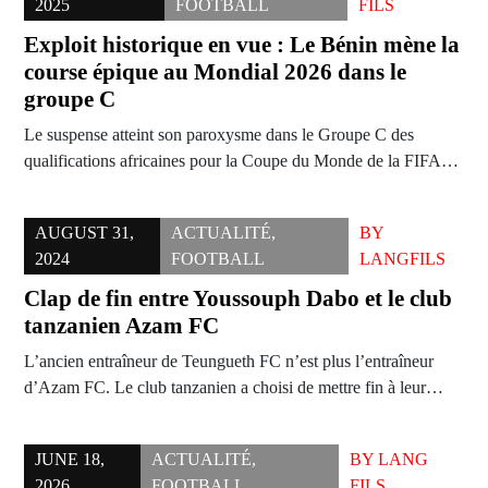
2025
FOOTBALL
FILS
Exploit historique en vue : Le Bénin mène la
course épique au Mondial 2026 dans le
groupe C
Le suspense atteint son paroxysme dans le Groupe C des
qualifications africaines pour la Coupe du Monde de la FIFA…
AUGUST 31,
ACTUALITÉ
,
BY
2024
FOOTBALL
LANGFILS
Clap de fin entre Youssouph Dabo et le club
tanzanien Azam FC
L’ancien entraîneur de Teungueth FC n’est plus l’entraîneur
d’Azam FC. Le club tanzanien a choisi de mettre fin à leur…
JUNE 18,
ACTUALITÉ
,
BY
LANG
2026
FOOTBALL
FILS