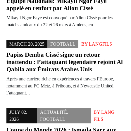
Équipe Nationale: Mikayil Ngor Faye
appelé en renfort par Aliou Cissé
Mikayil Ngor Faye est convoqué par Aliou Cissé pour les
matchs amicaux du 22 et 26 mars à Amiens, en…
MARCH 20, 2025
FOOTBALL
BY
LANGFILS
Papiss Demba Cissé signe un retour
inattendu : l’attaquant légendaire rejoint Al
Qabila aux Émirats Arabes Unis
Après une carrière riche en expériences à travers l’Europe,
notamment au FC Metz, à Fribourg et à Newcastle United,
l’attaquant…
JULY 02,
ACTUALITÉ
,
BY
LANG
2026
FOOTBALL
FILS
Coupe du Monde 2026 : Ismaïla Sarr aux