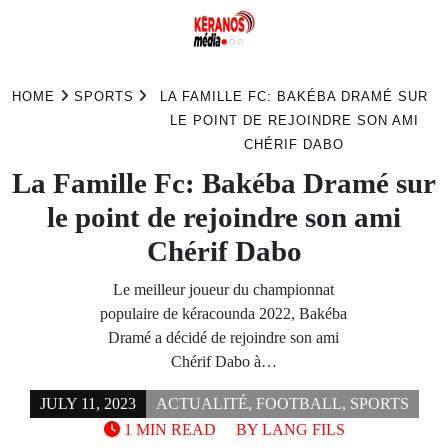
Skip
to
HOME
SPORTS
LA FAMILLE FC: BAKÉBA DRAMÉ SUR
content
LE POINT DE REJOINDRE SON AMI
CHÉRIF DABO
La Famille Fc: Bakéba Dramé sur
le point de rejoindre son ami
Chérif Dabo
Le meilleur joueur du championnat
populaire de kéracounda 2022, Bakéba
Dramé a décidé de rejoindre son ami
Chérif Dabo à…
JULY 11, 2023
ACTUALITÉ
,
FOOTBALL
,
SPORTS
1 MIN READ
BY
LANG FILS