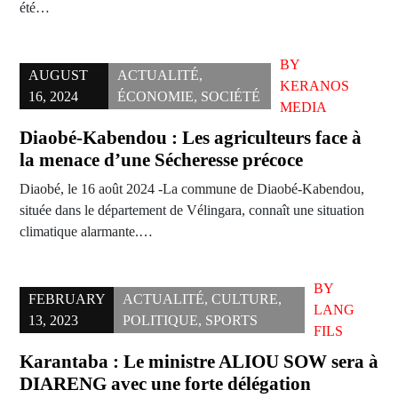
été…
BY
AUGUST
ACTUALITÉ
,
KERANOS
16, 2024
ÉCONOMIE
,
SOCIÉTÉ
MEDIA
Diaobé-Kabendou : Les agriculteurs face à
la menace d’une Sécheresse précoce
Diaobé, le 16 août 2024 -La commune de Diaobé-Kabendou,
située dans le département de Vélingara, connaît une situation
climatique alarmante.…
BY
FEBRUARY
ACTUALITÉ
,
CULTURE
,
LANG
13, 2023
POLITIQUE
,
SPORTS
FILS
Karantaba : Le ministre ALIOU SOW sera à
DIARENG avec une forte délégation