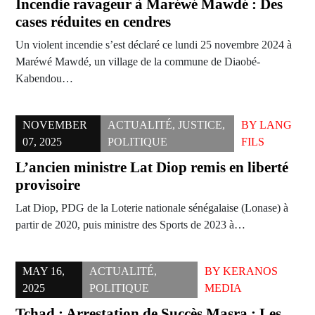
Incendie ravageur à Maréwé Mawdé : Des
cases réduites en cendres
Un violent incendie s’est déclaré ce lundi 25 novembre 2024 à
Maréwé Mawdé, un village de la commune de Diaobé-
Kabendou…
NOVEMBER
ACTUALITÉ
,
JUSTICE
,
BY
LANG
07, 2025
POLITIQUE
FILS
L’ancien ministre Lat Diop remis en liberté
provisoire
Lat Diop, PDG de la Loterie nationale sénégalaise (Lonase) à
partir de 2020, puis ministre des Sports de 2023 à…
MAY 16,
ACTUALITÉ
,
BY
KERANOS
2025
POLITIQUE
MEDIA
Tchad : Arrestation de Succès Masra : Les