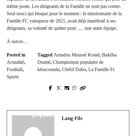
même poste. Les dirigeants de la Famille ne sont pas contre.
Seul souci qui bloque pour le moment : le missionnaire de la
Famille FC vainqueur de 2021, avait déjà manifesté à ses
dirigeants, sa volonté de quitter pour …. une autre équipe.
À suivre…
Posted in
Tagged
Amadou Moussè Konté
,
Bakéba
Actualité
,
Dramé
,
Championnat populaire de
Football
,
kéracounda
,
Chérif Dabo
,
La Famille Fc
Sports
Next Post
Prev Post
Découvrez le calendrier des
Diourbel : Un candidat ajourné
rencontres du championnat
tente de se suicider avec un couteau
populaire de kéracounda
Lang Fils