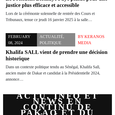
justice plus efficace et accessible
Lors de la cérémonie solennelle de rentrée des Cours et
Tribunaux, tenue ce jeudi 16 janvier 2025 à la salle…
FEBRUARY
ACTUALITÉ
,
BY
KERANOS
08, 2024
POLITIQUE
MEDIA
Khalifa SALL vient de prendre une décision
historique
Dans un contexte politique tendu au Sénégal, Khalifa Sall,
ancien maire de Dakar et candidat à la Présidentielle 2024,
annonce…
ACTU, INFO ET
NEWS EN
CONTINU DE
PAKAO ET DU