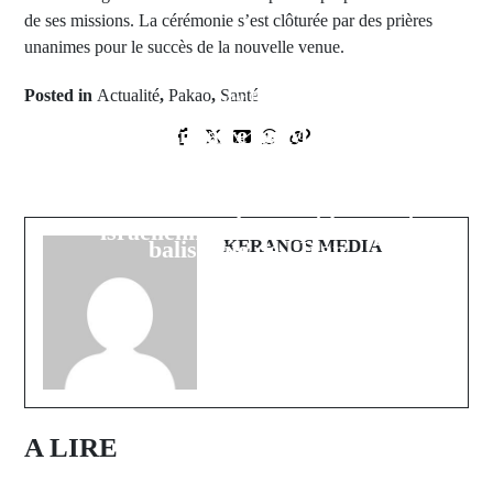
de ses missions. La cérémonie s’est clôturée par des prières
unanimes pour le succès de la nouvelle venue.
Posted in
Actualité
,
Pakao
,
Santé
Prev Post
Escalade militaire au Moyen-Orient
Next Post
: Le Sénégal appelle à la retenue
Iran : L'ayatollah Ali Khamenei tué
après l'offensive aéro-navale
dans une offensive éclair américano-
américano-israélienne et la riposte
israélienne ( Donald Trump)
balistique de l'Iran
KERANOS MEDIA
A LIRE