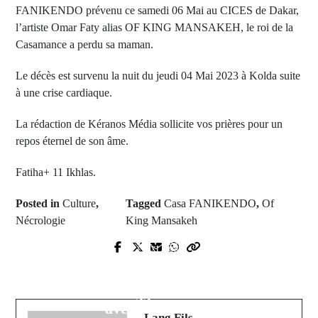
FANIKENDO prévenu ce samedi 06 Mai au CICES de Dakar,
l’artiste Omar Faty alias OF KING MANSAKEH, le roi de la
Casamance a perdu sa maman.
Le décès est survenu la nuit du jeudi 04 Mai 2023 à Kolda suite
à une crise cardiaque.
La rédaction de Kéranos Média sollicite vos prières pour un
repos éternel de son âme.
Fatiha+ 11 Ikhlas.
Posted in
Culture
,
Tagged
Casa FANIKENDO
,
Of
Nécrologie
King Mansakeh
Prev Post
Next Post
Série A : Naples est champion
Les Etats-Unis renforcent leur
d'Italie pour la première fois depuis
présence militaire à la frontière
33 ans.
avec le Mexique
Lang Fils