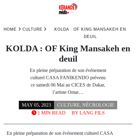
Skip
to
HOME
CULTURE
KOLDA : OF KING MANSAKEH EN
content
DEUIL
KOLDA : OF King Mansakeh en
deuil
En pleine préparation de son événement
culturel CASA FANIKENDO prévenu
ce samedi 06 Mai au CICES de Dakar,
l’artiste Omar…
MAY 05, 2023
CULTURE
,
NÉCROLOGIE
1 MIN READ
BY
LANG FILS
En pleine préparation de son événement culturel CASA