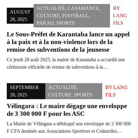
ACTUALITÉ
,
CASAMANCE
,
BY
AUGUST
CULTURE
,
FOOTBALL
,
LANG
28, 2025
PAKAO
,
SPORTS
FILS
Le Sous-Préfet de Karantaba lance un appel
à la paix et à la non-violence lors de la
remise des subventions de la jeunesse
Ce jeudi 28 août 2025, la mairie de Karantaba a accueilli une
cérémonie officielle de remise de subventions à la…
SEPTEMBER
ACTUALITÉ
,
BY
LANG
28, 2025
CULTURE
,
SPORTS
FILS
Vélingara : Le maire dégage une enveloppe
de 3 300 000 F pour les ASC
La Mairie de Vélingara a débloqué une enveloppe de 3 300 000
F CFA destinée aux Associations Sportives et Culturelles…