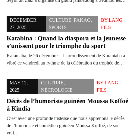
Seydi dit Zaki a organisé un grand jambadong à Sédhiou les…
DECEMBER
CULTURE
,
PAKAO
,
BY
LANG
27, 2025
SPORTS
FILS
Katabina : Quand la diaspora et la jeunesse
s’unissent pour le triomphe du sport
Karantaba, le 26 décembre – L’arrondissement de Karantaba a
vibré ce vendredi au rythme de la célébration du trophée de…
MAY 12,
CULTURE
,
BY
LANG
2025
NÉCROLOGIE
FILS
Décès de l’humoriste guinéen Moussa Koffoé
à Kindia
C’est avec une profonde tristesse que nous apprenons le décès
de l’humoriste et comédien guinéen Moussa Koffoé, de son
vrai…