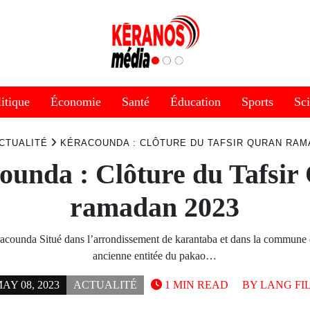
itique
Économie
Santé
Éducation
Sports
Sc
CTUALITÉ
KÉRACOUNDA : CLÔTURE DU TAFSIR QURAN RAM
ounda : Clôture du Tafsir
ramadan 2023
racounda Situé dans l’arrondissement de karantaba et dans la commune
ancienne entitée du pakao…
AY 08, 2023
ACTUALITÉ
1 MIN READ
BY
LANG FI