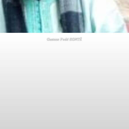
Oustaze Fodé KONTÉ