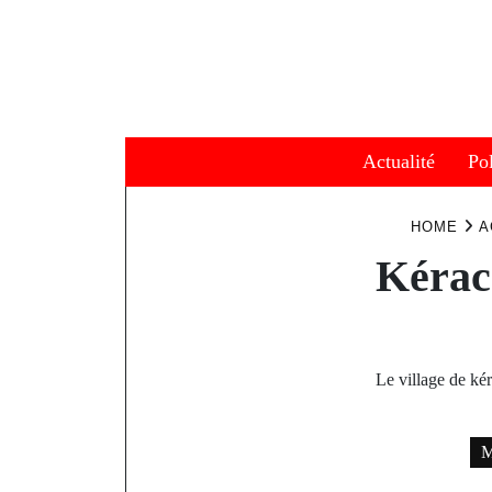
Skip
to
content
Actualité
Pol
HOME
A
Kérac
Le village de ké
M