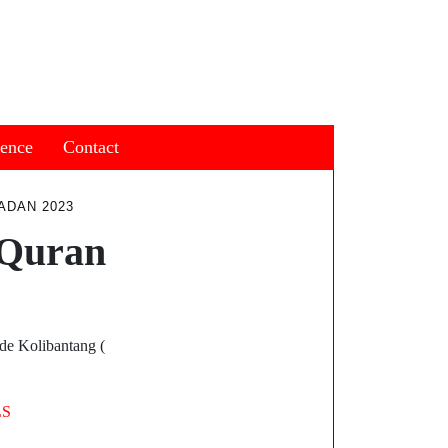
ience
Contact
ADAN 2023
 Quran
 de Kolibantang (
LS