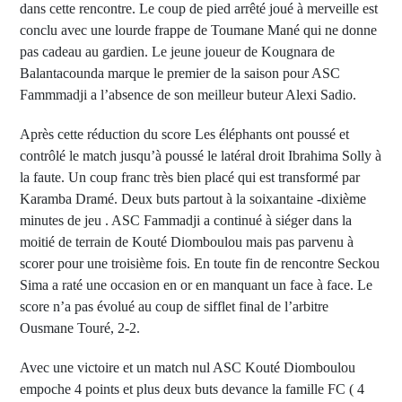
dans cette rencontre. Le coup de pied arrêté joué à merveille est
conclu avec une lourde frappe de Toumane Mané qui ne donne
pas cadeau au gardien. Le jeune joueur de Kougnara de
Balantacounda marque le premier de la saison pour ASC
Fammmadji a l’absence de son meilleur buteur Alexi Sadio.
Après cette réduction du score Les éléphants ont poussé et
contrôlé le match jusqu’à poussé le latéral droit Ibrahima Solly à
la faute. Un coup franc très bien placé qui est transformé par
Karamba Dramé. Deux buts partout à la soixantaine -dixième
minutes de jeu . ASC Fammadji a continué à siéger dans la
moitié de terrain de Kouté Diomboulou mais pas parvenu à
scorer pour une troisième fois. En toute fin de rencontre Seckou
Sima a raté une occasion en or en manquant un face à face. Le
score n’a pas évolué au coup de sifflet final de l’arbitre
Ousmane Touré, 2-2.
Avec une victoire et un match nul ASC Kouté Diomboulou
empoche 4 points et plus deux buts devance la famille FC ( 4