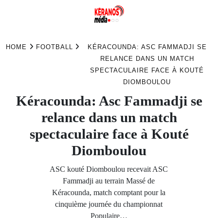
Skip
to
HOME
FOOTBALL
KÉRACOUNDA: ASC FAMMADJI SE
content
RELANCE DANS UN MATCH
SPECTACULAIRE FACE À KOUTÉ
DIOMBOULOU
Kéracounda: Asc Fammadji se
relance dans un match
spectaculaire face à Kouté
Diomboulou
ASC kouté Diomboulou recevait ASC
Fammadji au terrain Massé de
Kéracounda, match comptant pour la
cinquième journée du championnat
Populaire…