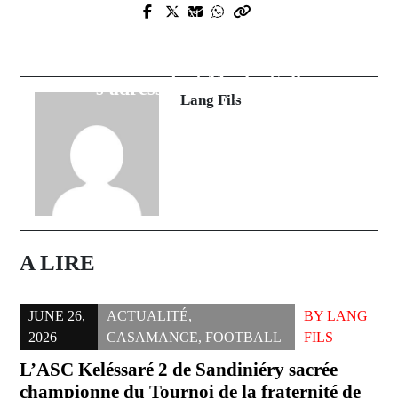
Prev Post
Next Post
Dialogue national : Le député Guy
Arrondissement de Karantaba :
Marius SAGNA pose ses conditions
Sous-Préfet Gormack Ndiaye
au président Macky Sall
s'adresse à la population
Lang Fils
A LIRE
JUNE 26,
ACTUALITÉ
,
BY
LANG
2026
CASAMANCE
,
FOOTBALL
FILS
L’ASC Keléssaré 2 de Sandiniéry sacrée
championne du Tournoi de la fraternité de