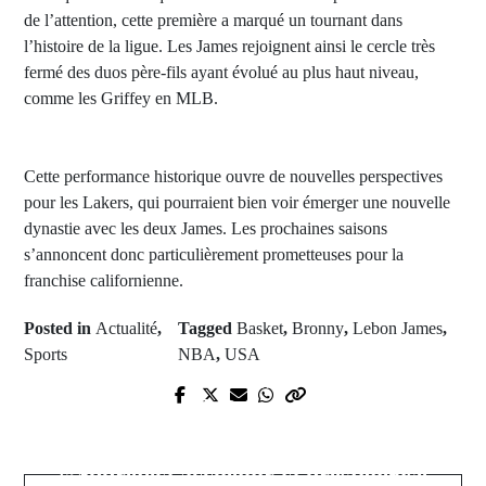
de l’attention, cette première a marqué un tournant dans
l’histoire de la ligue. Les James rejoignent ainsi le cercle très
fermé des duos père-fils ayant évolué au plus haut niveau,
comme les Griffey en MLB.
Cette performance historique ouvre de nouvelles perspectives
pour les Lakers, qui pourraient bien voir émerger une nouvelle
dynastie avec les deux James. Les prochaines saisons
s’annoncent donc particulièrement prometteuses pour la
franchise californienne.
Posted in
Actualité
,
Tagged
Basket
,
Bronny
,
Lebon James
,
Sports
NBA
,
USA
Prev Post
Next Post
CAN Beach Soccer 2024 : Le
CAFAwards24 : La liste des
Sénégal écarte l’Egypte et se
nominés dévoilée, Marrakech
qualifie pour la finale et la Coupe
s’apprête à accueillir la prestigieuse