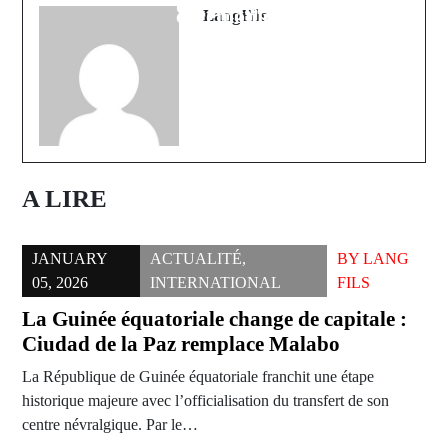
du Monde
cérémonie
LangFils
A LIRE
JANUARY
ACTUALITÉ
,
BY
LANG
05, 2026
INTERNATIONAL
FILS
La Guinée équatoriale change de capitale :
Ciudad de la Paz remplace Malabo
La République de Guinée équatoriale franchit une étape
historique majeure avec l’officialisation du transfert de son
centre névralgique. Par le…