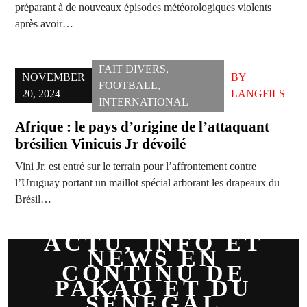
préparant à de nouveaux épisodes météorologiques violents
après avoir…
FAIT DIVERS
,
NOVEMBER
BY
FOOTBALL
,
20, 2024
LANGFILS
INTERNATIONAL
Afrique : le pays d’origine de l’attaquant
brésilien Vinicuis Jr dévoilé
Vini Jr. est entré sur le terrain pour l’affrontement contre
l’Uruguay portant un maillot spécial arborant les drapeaux du
Brésil…
ACTU, INFO ET
NEWS EN
CONTINU DE
PAKAO ET DU
SÉNÉGAL