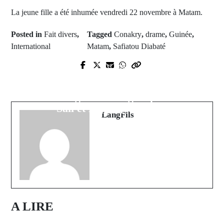
La jeune fille a été inhumée vendredi 22 novembre à Matam.
Posted in
Fait divers
,
Tagged
Conakry
,
drame
,
Guinée
,
International
Matam
,
Safiatou Diabaté
Prev Post
Next Post
Le tirage au sort des phases de
Abba Mbaye démissionne de
groupe de la CAN féminine dévoilé :
Taxawu Sénégal et tire sur Khalifa
Le Sénégal dans le groupe de la
Sall et Barthélémy Dias
mort
LangFils
A LIRE