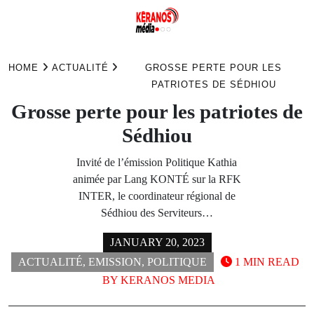
Skip
to
HOME
ACTUALITÉ
GROSSE PERTE POUR LES
content
PATRIOTES DE SÉDHIOU
Grosse perte pour les patriotes de
Sédhiou
Invité de l’émission Politique Kathia
animée par Lang KONTÉ sur la RFK
INTER, le coordinateur régional de
Sédhiou des Serviteurs…
JANUARY 20, 2023
ACTUALITÉ
,
EMISSION
,
POLITIQUE
1 MIN READ
BY
KERANOS MEDIA