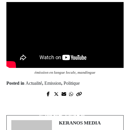
émission en langue locale, mandingue
Posted in
Actualité
,
Emission
,
Politique
Prev Post
Next Post
Une délégation de la diaspora s'est
Emission Santé+ du 01 janvier 2023
rendue à la mairie de
de rfK INTER
Kolibantang,Pakao
KERANOS MEDIA