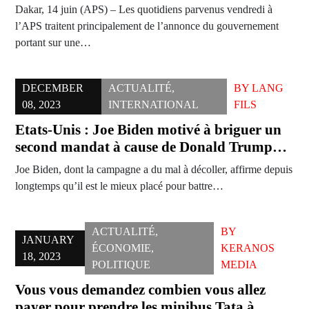
Dakar, 14 juin (APS) – Les quotidiens parvenus vendredi à
l’APS traitent principalement de l’annonce du gouvernement
portant sur une…
DECEMBER
ACTUALITÉ
,
BY
LANG
08, 2023
INTERNATIONAL
FILS
Etats-Unis : Joe Biden motivé à briguer un
second mandat à cause de Donald Trump…
Joe Biden, dont la campagne a du mal à décoller, affirme depuis
longtemps qu’il est le mieux placé pour battre…
ACTUALITÉ
,
BY
JANUARY
ÉCONOMIE
,
KERANOS
18, 2023
POLITIQUE
MEDIA
Vous vous demandez combien vous allez
payer pour prendre les minibus Tata à