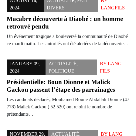
AUGUST 14,
ACTUALITÉ
,
FAIT
BY
2024
DIVERS
LANGFILS
Macabre découverte à Diaobé : un homme
retrouvé pendu
Un événement tragique a bouleversé la communauté de Diaobé
ce mardi matin. Les autorités ont été alertées de la découverte…
JANUARY 09,
ACTUALITÉ
,
BY
LANG
2024
POLITIQUE
FILS
Présidentielle: Boun Dionne et Malick
Gackou passent l’étape des parrainages
Les candidats déclarés, Mouhamed Boune Abdallah Dionne (47
778) Malick Gackou ( 52 520) ont rejoint le nombre de
prétendants…
NOVEMBER 29,
ACTUALITÉ
,
BY
LANG