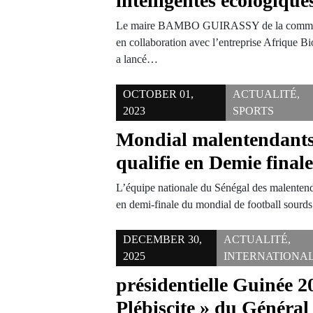
intelligentes écologique
Le maire BAMBO GUIRASSY de la commu
en collaboration avec l’entreprise Afrique
a lancé…
OCTOBER 01,
ACTUALITÉ
,
2023
SPORTS
Mondial malentendants:
qualifie en Demie final
L’équipe nationale du Sénégal des malentenda
en demi-finale du mondial de football sourd
DECEMBER 30,
ACTUALITÉ
,
2025
INTERNATIONA
présidentielle Guinée 2
Plébiscite » du Général