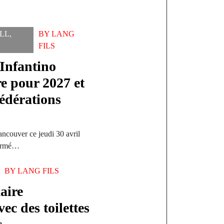
LL
,
BY
LANG
FILS
Infantino
re pour 2027 et
fédérations
ncouver ce jeudi 30 avril
firmé…
BY
LANG FILS
aire
 des toilettes