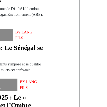
s
ne de Diaobé Kabendou,
 Biogaz Environnement (ABE),
BY
LANG
FILS
 Le Sénégal se
e
nts s’impose et se qualifie
s muets cet après-midi…
BY
LANG
L
FILS
025 : Le «
 et l’Ombre