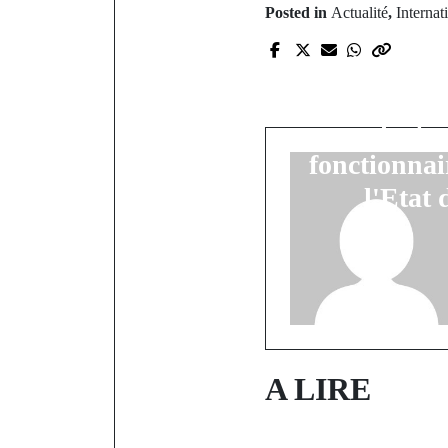
Posted in
Actualité
,
Internat
Administ
Président B
Faye a éc
histo
fonctionnai
l'Etat
A LIRE