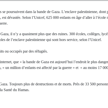
 se poursuivent dans la bande de Gaza. L’enclave palestinienne, dont pl
 est dévastée. Selon l’Unicef, 625 000 enfants en âge d’aller à l’école
uerre.
 Gaza, il n’y a quasiment plus que des ruines. 300 écoles, collèges, lycée
oles de l’enclave palestinienne qui sont hors service, selon l’Unicef.
its ou occupés par des réfugiés.
 internet, que « la bande de Gaza est aujourd’hui l’endroit le plus dan
n, « un million d’enfants est affecté par la guerre » et « au moins 17 00
Gaza. Toujours plus de destructions et de morts. Près de 33 500 personne
e la Santé du Hamas.
rev Post