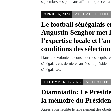
septembre, ses partisans affirmant que cela 
APRIL 16, 2024
ACTUALITÉ
,
FOOT
Le football sénégalais e
Augustin Senghor met l
l’expertise locale et l’a
conditions des sélectio
Dans une volonté de consolider les acquis r
sénégalais ces dernières années, le président
sénégalaise…
DECEMBER 06, 2023
ACTUALITÉ
Diamniadio: Le Préside
la mémoire du Préside
Après avoir facilité le rapatriement des obje