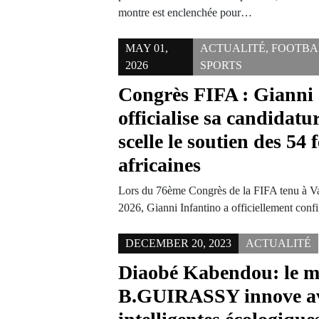
montre est enclenchée pour…
MAY 01,
ACTUALITÉ
,
FOOTBA
2026
SPORTS
Congrès FIFA : Gianni 
officialise sa candidatu
scelle le soutien des 54 
africaines
Lors du 76ème Congrès de la FIFA tenu à Va
2026, Gianni Infantino a officiellement con
DECEMBER 20, 2023
ACTUALITÉ
Diaobé Kabendou: le m
B.GUIRASSY innove avec