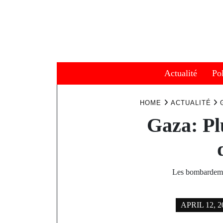
Skip
to
content
Actualité
Pol
HOME
ACTUALITÉ
Gaza: Pl
Les bombardemen
APRIL 12, 2