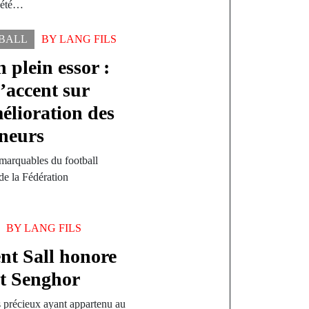
a été…
BALL
BY
LANG FILS
n plein essor :
’accent sur
mélioration des
nneurs
emarquables du football
 de la Fédération
BY
LANG FILS
nt Sall honore
nt Senghor
ts précieux ayant appartenu au