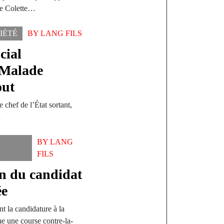
se Colette…
IÉTÉ
BY
LANG FILS
cial
 Malade
out
e chef de l’État sortant,
…
BY
LANG
FILS
on du candidat
ée
 la candidature à la
e une course contre-la-