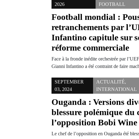
2026
FOOTBALL
Football mondial : Pous
retranchements par l’
Infantino capitule sur s
réforme commerciale
Face à la fronde inédite orchestrée par l’UEFA
Gianni Infantino a été contraint de faire ma
SEPTEMBER
ACTUALITÉ
,
03, 2024
INTERNATIONAL
Ouganda : Versions dive
blessure polémique du 
l’opposition Bobi Wine
Le chef de l’opposition en Ouganda été bless