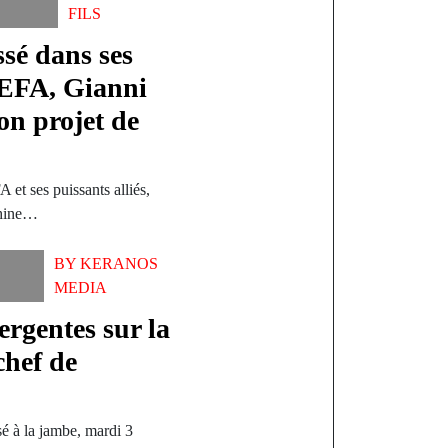
FILS
sé dans ses
UEFA, Gianni
on projet de
 et ses puissants alliés,
chine…
BY
KERANOS
MEDIA
rgentes sur la
chef de
é à la jambe, mardi 3