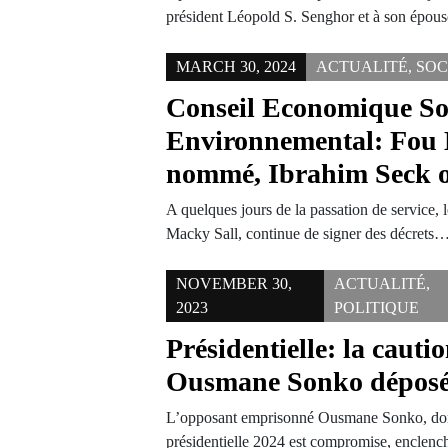
président Léopold S. Senghor et à son épou
MARCH 30, 2024
ACTUALITÉ
,
SOC
Conseil Economique So
Environnemental: Fou
nommé, Ibrahim Seck 
A quelques jours de la passation de service, l
Macky Sall, continue de signer des décrets
NOVEMBER 30,
ACTUALITÉ
,
2023
POLITIQUE
Présidentielle: la cauti
Ousmane Sonko dépos
L’opposant emprisonné Ousmane Sonko, dont
présidentielle 2024 est compromise, enclench