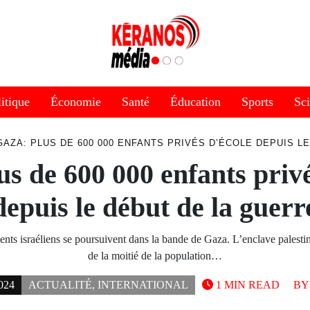
itique
Économie
Santé
Éducation
Sports
Sc
GAZA: PLUS DE 600 000 ENFANTS PRIVÉS D’ÉCOLE DEPUIS L
us de 600 000 enfants privé
depuis le début de la guerr
ts israéliens se poursuivent dans la bande de Gaza. L’enclave palestin
de la moitié de la population…
024
ACTUALITÉ
,
INTERNATIONAL
1 MIN READ
B