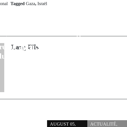
Next Po
ional
Tagged
Gaza
,
Israël
ration : Le
Sauvetage héro
assirou Diomaye
Les forces
rit une lettre
gambiennes se
rique aux
les passager
res et agents de
Lang Fils
Kani
 du Sénégal
AUGUST 05,
ACTUALITÉ
,