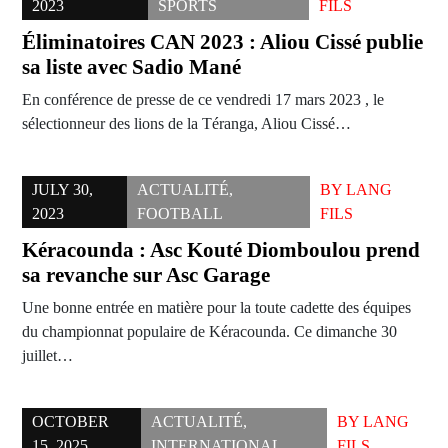
2023
SPORTS
FILS
Éliminatoires CAN 2023 : Aliou Cissé publie
sa liste avec Sadio Mané
En conférence de presse de ce vendredi 17 mars 2023 , le
sélectionneur des lions de la Téranga, Aliou Cissé…
JULY 30,
ACTUALITÉ
,
BY
LANG
2023
FOOTBALL
FILS
Kéracounda : Asc Kouté Diomboulou prend
sa revanche sur Asc Garage
Une bonne entrée en matière pour la toute cadette des équipes
du championnat populaire de Kéracounda. Ce dimanche 30
juillet…
OCTOBER
ACTUALITÉ
,
BY
LANG
15, 2025
INTERNATIONAL
FILS