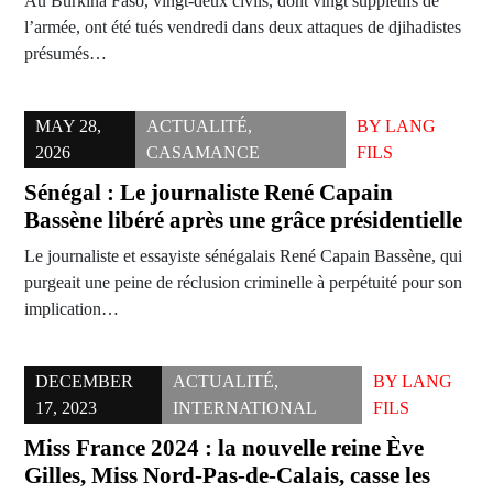
Au Burkina Faso, vingt-deux civils, dont vingt supplétifs de
l’armée, ont été tués vendredi dans deux attaques de djihadistes
présumés…
MAY 28,
ACTUALITÉ
,
BY
LANG
2026
CASAMANCE
FILS
Sénégal : Le journaliste René Capain
Bassène libéré après une grâce présidentielle
Le journaliste et essayiste sénégalais René Capain Bassène, qui
purgeait une peine de réclusion criminelle à perpétuité pour son
implication…
DECEMBER
ACTUALITÉ
,
BY
LANG
17, 2023
INTERNATIONAL
FILS
Miss France 2024 : la nouvelle reine Ève
Gilles, Miss Nord-Pas-de-Calais, casse les