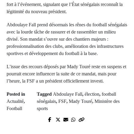
fort à l’événement, signalant que l’État sénégalais reconnaît la
légitimité du nouveau président.
Abdoulaye Fall prend désormais les rênes du football sénégalais
avec la lourde tâche de rassurer et de rassembler un milieu
divisé. Son mandat s’ouvre sur des chantiers majeurs :
professionnalisation des clubs, amélioration des infrastructures
sportives et développement du football à la base.
L’issue des recours déposés par Mady Touré reste en suspens et
pourrait encore influencer la suite de ce mandat, mais pour
l’heure, la FSF a un président officiellement investi.
Posted in
Tagged
Abdoulaye Fall
,
élection
,
football
Actualité
,
sénégalais
,
FSF
,
Mady Touré
,
Ministère des
Football
sports
Prev Post
L'ex-président français Nicolas
Next Post
Sarkozy condamné à 5 ans de
L'ex-ministre Amadou Mansour