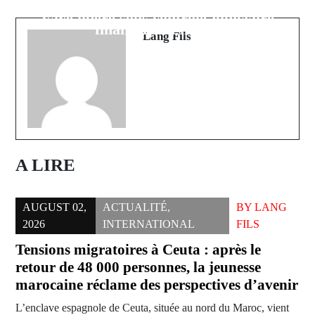
prison ferme dans l'affaire du
Faye libéré sous contrôle judiciaire
financement libyen
Lang Fils
A LIRE
AUGUST 02,
ACTUALITÉ
,
BY
LANG
2026
INTERNATIONAL
FILS
Tensions migratoires à Ceuta : après le
retour de 48 000 personnes, la jeunesse
marocaine réclame des perspectives d’avenir
L’enclave espagnole de Ceuta, située au nord du Maroc, vient