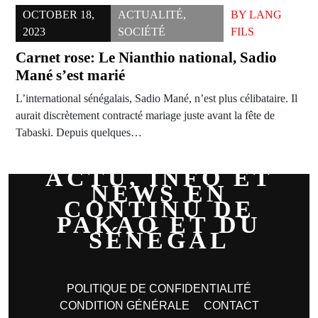
OCTOBER 18,
ACTUALITÉ
,
BY
LANG
2023
SOCIÉTÉ
FILS
Carnet rose: Le Nianthio national, Sadio
Mané s’est marié
L’international sénégalais, Sadio Mané, n’est plus célibataire. Il
aurait discrètement contracté mariage juste avant la fête de
Tabaski. Depuis quelques…
ACTU, INFO ET
NEWS EN
CONTINU DE
PAKAO ET DU
SÉNÉGAL
POLITIQUE DE CONFIDENTIALITÉ
CONDITION GÉNÉRALE
CONTACT