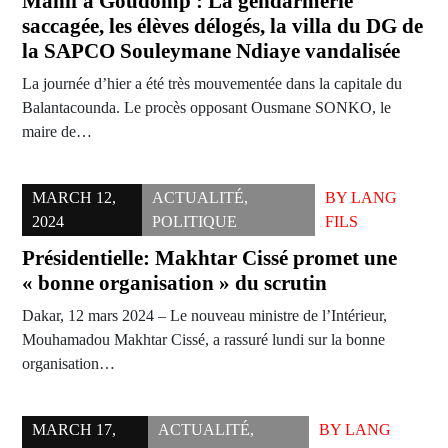
Manif à Goudomp : La gendarmerie
saccagée, les élèves délogés, la villa du DG de
la SAPCO Souleymane Ndiaye vandalisée
La journée d’hier a été très mouvementée dans la capitale du
Balantacounda. Le procès opposant Ousmane SONKO, le
maire de…
MARCH 12,
ACTUALITÉ
,
BY
LANG
2024
POLITIQUE
FILS
Présidentielle: Makhtar Cissé promet une
« bonne organisation » du scrutin
Dakar, 12 mars 2024 – Le nouveau ministre de l’Intérieur,
Mouhamadou Makhtar Cissé, a rassuré lundi sur la bonne
organisation…
MARCH 17,
ACTUALITÉ
,
BY
LANG