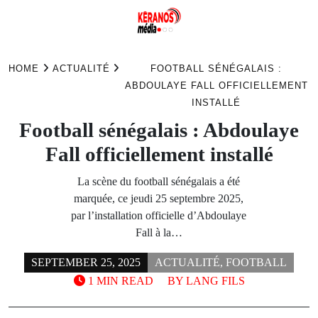
Skip
to
HOME
ACTUALITÉ
FOOTBALL SÉNÉGALAIS :
content
ABDOULAYE FALL OFFICIELLEMENT
INSTALLÉ
Football sénégalais : Abdoulaye
Fall officiellement installé
La scène du football sénégalais a été
marquée, ce jeudi 25 septembre 2025,
par l’installation officielle d’Abdoulaye
Fall à la…
SEPTEMBER 25, 2025
ACTUALITÉ
,
FOOTBALL
1 MIN READ
BY
LANG FILS