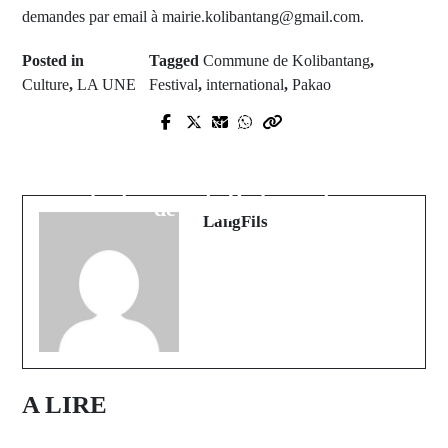
demandes par email à mairie.kolibantang@gmail.com.
Posted in
Tagged
Commune de Kolibantang
,
Culture
,
LA UNE
Festival
,
international
,
Pakao
Prev Post
Next Post
Diaobé-Kabendou : Un hectare
Kolibantang célèbre son Gamou
maraîcher, espoir d'autonomie pour
annuel sous le signe de l'unité et du
les femmes de Dialicounda...
développement
LangFils
A LIRE