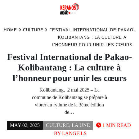
Skip
to
HOME
CULTURE
FESTIVAL INTERNATIONAL DE PAKAO-
content
KOLIBANTANG : LA CULTURE À
L’HONNEUR POUR UNIR LES CŒURS
Festival International de Pakao-
Kolibantang : La culture à
l’honneur pour unir les cœurs
Kolibantang, 2 mai 2025 – La
commune de Kolibantang se prépare à
vibrer au rythme de la 3ème édition
de…
MAY 02, 2025
CULTURE
,
LA UNE
1 MIN READ
BY
LANGFILS