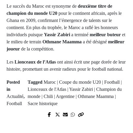
Le succès du Maroc est synonyme de
deuxième titre de
champion du monde U20
pour le continent africain, après le
Ghana en 2009, confirmant l’émergence de talents sur le
continent. En plus du trophée, le Maroc a raflé les honneurs
individuels puisque
Yassir Zabiri
a terminé
meilleur buteur
et
le milieu de terrain
Othmane Maamma
a été désigné
meilleur
joueur
de la compétition.
Les
Lionceaux de l’Atlas
ont ainsi écrit une page dorée de leur
histoire, promettant un avenir radieux pour le football national.
Posted
Tagged
Maroc | Coupe du monde U20 | Football |
in
Lionceaux de l'Atlas | Yassir Zabiri | Champion du
Actualité
,
monde | Chili | Argentine | Othmane Maamma |
Football
Sacre historique
Prev Post
Next Post
Cérémonie solennelle de remise des
Découverte du corps sans vie d'un
certificats de fin de stage à la 12ᵉ
officier des Eaux et Forêts à