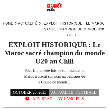
Skip
to
HOME
ACTUALITÉ
EXPLOIT HISTORIQUE : LE MAROC
content
SACRÉ CHAMPION DU MONDE U20
AU CHILI
EXPLOIT HISTORIQUE : Le
Maroc sacré champion du monde
U20 au Chili
Pour la première fois de son histoire, le
Maroc a inscrit son nom au palmarès de
la Coupe du monde…
OCTOBER 20, 2025
ACTUALITÉ
,
FOOTBALL
1 MIN READ
BY
LANG FILS