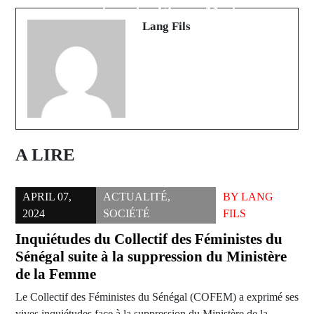
promotion des Élèves-Maîtres
Sédhiou
Lang Fils
A LIRE
APRIL 07,
ACTUALITÉ
,
BY
LANG
2024
SOCIÉTÉ
FILS
Inquiétudes du Collectif des Féministes du
Sénégal suite à la suppression du Ministère
de la Femme
Le Collectif des Féministes du Sénégal (COFEM) a exprimé ses
vives inquiétudes face à la suppression du Ministère de la…