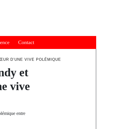
ience
Contact
ŒUR D’UNE VIVE POLÉMIQUE
ndy et
e vive
olémique entre