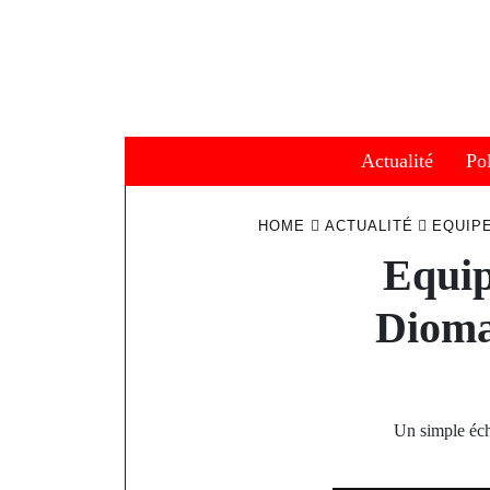
Skip
to
content
Actualité
Pol
HOME
ACTUALITÉ
EQUIP
Equip
Dioma
Un simple éch