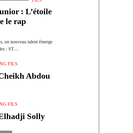
nior : L’étoile
e le rap
s, un nouveau talent émerge
bles : ST…
NG FILS
 Cheikh Abdou
NG FILS
lhadji Solly