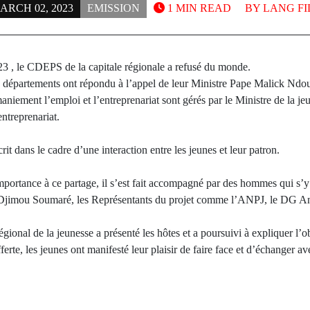
ARCH 02, 2023
EMISSION
1 MIN READ
BY
LANG FI
3 , le CDEPS de la capitale régionale a refusé du monde.
 départements ont répondu à l’appel de leur Ministre Pape Malick Ndou
maniement l’emploi et l’entreprenariat sont gérés par le Ministre de la je
entreprenariat.
rit dans le cadre d’une interaction entre les jeunes et leur patron.
ortance à ce partage, il s’est fait accompagné par des hommes qui s’y c
imou Soumaré, les Représentants du projet comme l’ANPJ, le DG An
ional de la jeunesse a présenté les hôtes et a poursuivi à expliquer l’ob
ferte, les jeunes ont manifesté leur plaisir de faire face et d’échanger 