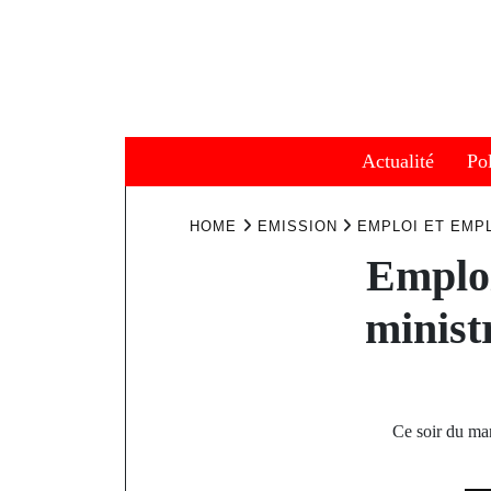
Skip
to
content
Actualité
Pol
HOME
EMISSION
EMPLOI ET EMP
Emploi
minist
Ce soir du ma