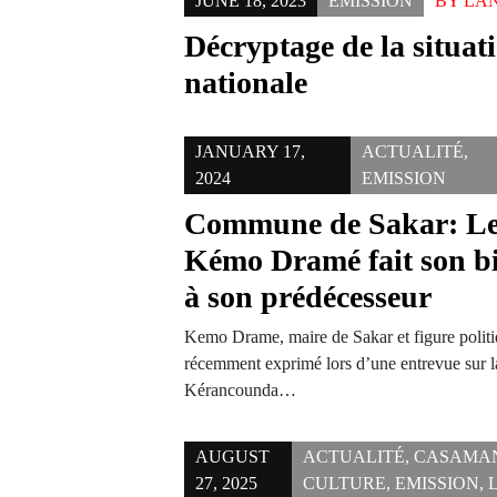
JUNE 18, 2023
EMISSION
BY
LAN
Décryptage de la situat
nationale
JANUARY 17,
ACTUALITÉ
,
2024
EMISSION
Commune de Sakar: Le 
Kémo Dramé fait son bi
à son prédécesseur
Kemo Drame, maire de Sakar et figure politi
récemment exprimé lors d’une entrevue sur l
Kérancounda…
AUGUST
ACTUALITÉ
,
CASAMA
27, 2025
CULTURE
,
EMISSION
,