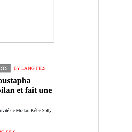
RTS
BY
LANG FILS
oustapha
ilan et fait une
l’invité de Modou Kébé Solly