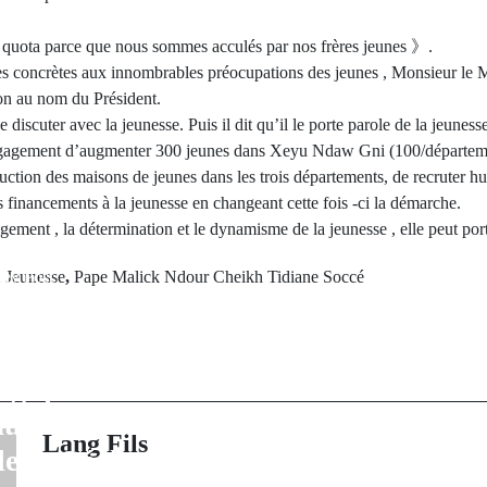
 quota parce que nous sommes acculés par nos frères jeunes 》.
s concrètes aux innombrables préocupations des jeunes , Monsieur le Mi
on au nom du Président.
de discuter avec la jeunesse. Puis il dit qu’il le porte parole de la jeune
’engagement d’augmenter 300 jeunes dans Xeyu Ndaw Gni (100/départeme
ruction des maisons de jeunes dans les trois départements, de recruter hu
s financements à la jeunesse en changeant cette fois -ci la démarche.
gement , la détermination et le dynamisme de la jeunesse , elle peut por
rev Post
d
Jeunesse
,
Pape Malick Ndour Cheikh Tidiane Soccé
Next Po
 :Malang Seyni
Nigeria : Bo
nommé PCA du
candidat du
logique national
pouvoir, vain
u Ministère des
présiden
Lang Fils
de la Géologie