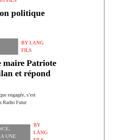
G FILS
ion politique
BY
LANG
FILS
maire Patriote
lan et répond
que engagée, s’est
a Radio Futur
BY
NCE
,
LANG
LA UNE
FILS