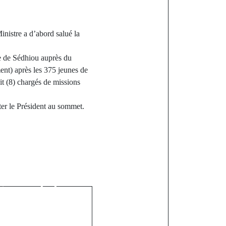
nistre a d’abord salué la
sse de Sédhiou auprès du
nt) après les 375 jeunes de
it (8) chargés de missions
ter le Président au sommet.
st
la Tinubu,
 parti au
queur de la
tielle