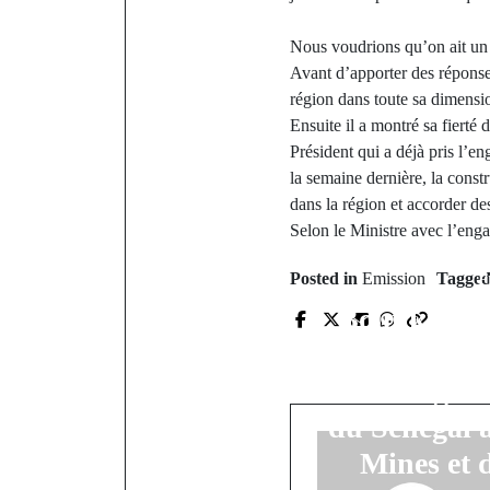
Nous voudrions qu’on ait un
Avant d’apporter des réponse
région dans toute sa dimensi
Ensuite il a montré sa fierté 
Président qui a déjà pris l
la semaine dernière, la const
dans la région et accorder de
Selon le Ministre avec l’enga
P
Posted in
Emission
Tagge
Bounkiling
FATY est 
Service géo
du Sénégal a
Mines et 