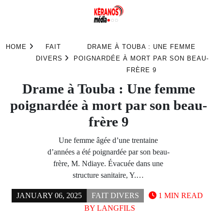
Skip
to
HOME
FAIT
DRAME À TOUBA : UNE FEMME
content
DIVERS
POIGNARDÉE À MORT PAR SON BEAU-
FRÈRE 9
Drame à Touba : Une femme
poignardée à mort par son beau-
frère 9
Une femme âgée d’une trentaine
d’années a été poignardée par son beau-
frère, M. Ndiaye. Évacuée dans une
structure sanitaire, Y.…
JANUARY 06, 2025
FAIT DIVERS
1 MIN READ
BY
LANGFILS