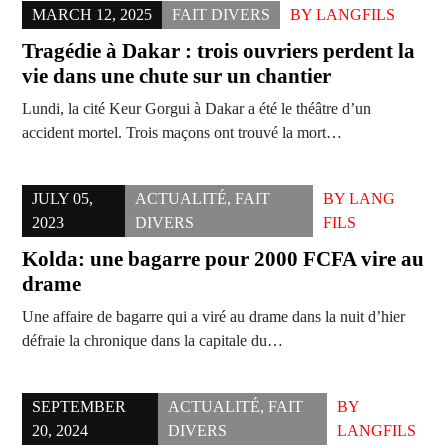
MARCH 12, 2025
FAIT DIVERS
BY
LANGFILS
Tragédie à Dakar : trois ouvriers perdent la
vie dans une chute sur un chantier
Lundi, la cité Keur Gorgui à Dakar a été le théâtre d’un
accident mortel. Trois maçons ont trouvé la mort…
JULY 05,
ACTUALITÉ
,
FAIT
BY
LANG
2023
DIVERS
FILS
Kolda: une bagarre pour 2000 FCFA vire au
drame
Une affaire de bagarre qui a viré au drame dans la nuit d’hier
défraie la chronique dans la capitale du…
SEPTEMBER
ACTUALITÉ
,
FAIT
BY
20, 2024
DIVERS
LANGFILS