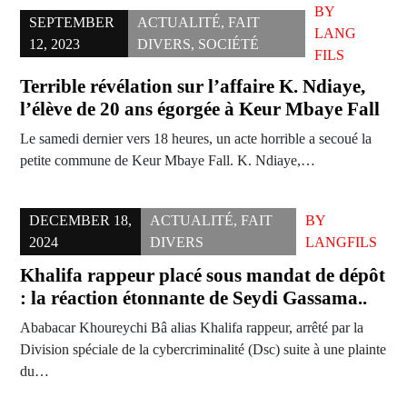
BY
SEPTEMBER
ACTUALITÉ
,
FAIT
LANG
12, 2023
DIVERS
,
SOCIÉTÉ
FILS
Terrible révélation sur l’affaire K. Ndiaye,
l’élève de 20 ans égorgée à Keur Mbaye Fall
Le samedi dernier vers 18 heures, un acte horrible a secoué la
petite commune de Keur Mbaye Fall. K. Ndiaye,…
DECEMBER 18,
ACTUALITÉ
,
FAIT
BY
2024
DIVERS
LANGFILS
Khalifa rappeur placé sous mandat de dépôt
: la réaction étonnante de Seydi Gassama..
Ababacar Khoureychi Bâ alias Khalifa rappeur, arrêté par la
Division spéciale de la cybercriminalité (Dsc) suite à une plainte
du…