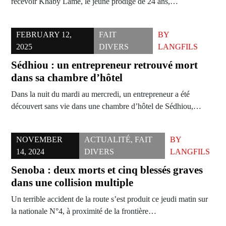
recevoir Khaby Lame, le jeune prodige de 24 ans,…
FEBRUARY 12,
FAIT
BY
2025
DIVERS
LANGFILS
Sédhiou : un entrepreneur retrouvé mort
dans sa chambre d’hôtel
Dans la nuit du mardi au mercredi, un entrepreneur a été
découvert sans vie dans une chambre d’hôtel de Sédhiou,…
NOVEMBER
ACTUALITÉ
,
FAIT
BY
14, 2024
DIVERS
LANGFILS
Senoba : deux morts et cinq blessés graves
dans une collision multiple
Un terrible accident de la route s’est produit ce jeudi matin sur
la nationale N°4, à proximité de la frontière…