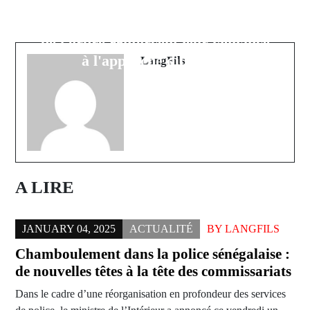
58 candidats à l'émigration
Mikayil Ngor Faye va rejoindre la
irrégulière interpellés : Les forces
Ligue 1 française
de l'ordre renforcent leur vigilance
à l'approche du Magal
LangFils
A LIRE
JANUARY 04, 2025
ACTUALITÉ
BY
LANGFILS
Chamboulement dans la police sénégalaise :
de nouvelles têtes à la tête des commissariats
Dans le cadre d’une réorganisation en profondeur des services