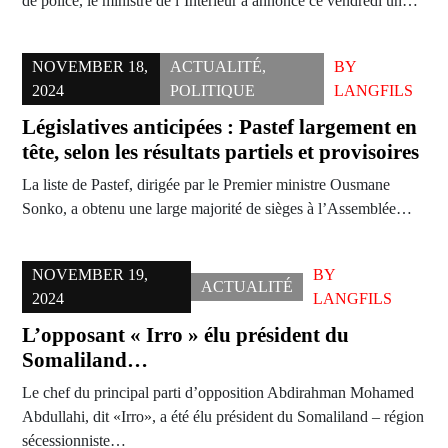
de police, le ministre de l’Intérieur a annoncé ce vendredi un…
NOVEMBER 18,
ACTUALITÉ
,
BY
2024
POLITIQUE
LANGFILS
Législatives anticipées : Pastef largement en
tête, selon les résultats partiels et provisoires
La liste de Pastef, dirigée par le Premier ministre Ousmane
Sonko, a obtenu une large majorité de sièges à l’Assemblée…
NOVEMBER 19,
BY
ACTUALITÉ
2024
LANGFILS
L’opposant « Irro » élu président du
Somaliland…
Le chef du principal parti d’opposition Abdirahman Mohamed
Abdullahi, dit «Irro», a été élu président du Somaliland – région
sécessionniste…