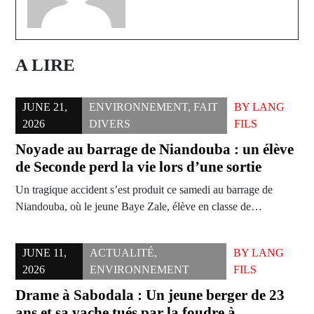
A LIRE
JUNE 21,
ENVIRONNEMENT
,
FAIT
BY
LANG
2026
DIVERS
FILS
Noyade au barrage de Niandouba : un élève
de Seconde perd la vie lors d’une sortie
Un tragique accident s’est produit ce samedi au barrage de
Niandouba, où le jeune Baye Zale, élève en classe de…
JUNE 11,
ACTUALITÉ
,
BY
LANG
2026
ENVIRONNEMENT
FILS
Drame à Sabodala : Un jeune berger de 23
ans et sa vache tués par la foudre à