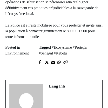
opérations de sécurisation se pérenniser afin d’éloigner
définitivement ces pratiques préjudiciables à la sauvegarde de
l’écosystème local.
La Police est et reste mobilisée pour vous protéger et invite ainsi
la population à contacter gratuitement le 800 00 17 00 pour
toute information utile.
Posted in
Tagged
#Ecosysteme #Proteger
Environnement
#Senegal #Kebetu
Prev Post
Next Post
Sénégal : Fin de la grève des
Sénégal : Tensions protocolaires au
transporteurs ce vendredi 10 avril
Pencum Niani de Koumpentoum
2026
Lang Fils