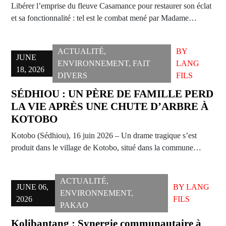
Libérer l’emprise du fleuve Casamance pour restaurer son éclat
et sa fonctionnalité : tel est le combat mené par Madame…
ACTUALITÉ
,
BY
JUNE
ENVIRONNEMENT
,
FAIT
LANG
18, 2026
DIVERS
FILS
SÉDHIOU : UN PÈRE DE FAMILLE PERD
LA VIE APRÈS UNE CHUTE D’ARBRE À
KOTOBO
Kotobo (Sédhiou), 16 juin 2026 – Un drame tragique s’est
produit dans le village de Kotobo, situé dans la commune…
ACTUALITÉ
,
JUNE 06,
BY
LANG
ENVIRONNEMENT
,
2026
FILS
PAKAO
Kolibantang : Synergie communautaire à