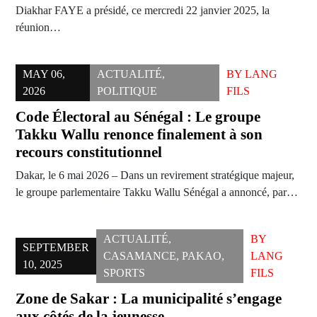
Diakhar FAYE a présidé, ce mercredi 22 janvier 2025, la
réunion…
MAY 06,
ACTUALITÉ
,
BY
LANG
2026
POLITIQUE
FILS
Code Électoral au Sénégal : Le groupe
Takku Wallu renonce finalement à son
recours constitutionnel
Dakar, le 6 mai 2026 – Dans un revirement stratégique majeur,
le groupe parlementaire Takku Wallu Sénégal a annoncé, par…
ACTUALITÉ
,
BY
SEPTEMBER
CASAMANCE
,
PAKAO
,
LANG
10, 2025
SPORTS
FILS
Zone de Sakar : La municipalité s’engage
aux côtés de la jeunesse