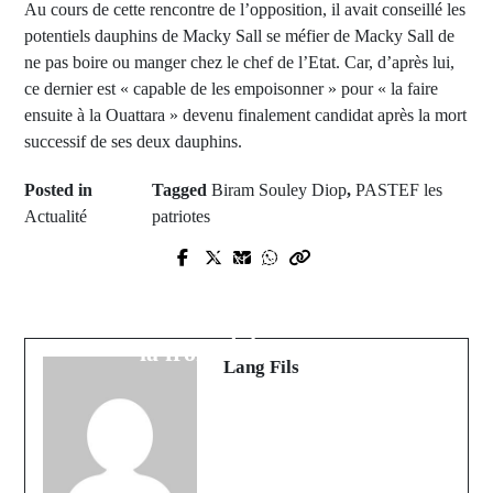
Au cours de cette rencontre de l’opposition, il avait conseillé les
potentiels dauphins de Macky Sall se méfier de Macky Sall de
ne pas boire ou manger chez le chef de l’Etat. Car, d’après lui,
ce dernier est « capable de les empoisonner » pour « la faire
ensuite à la Ouattara » devenu finalement candidat après la mort
successif de ses deux dauphins.
Posted in
Tagged
Biram Souley Diop
,
PASTEF les
Actualité
patriotes
Prev Post
Next Post
Macky Sall à cœur ouvert : je n'ai
Tunisie : calvaire des migrants
subi aucune pression... CPI ? C'est
africains chassés et transférés vers
ridule...
la frontière de Libye
Lang Fils