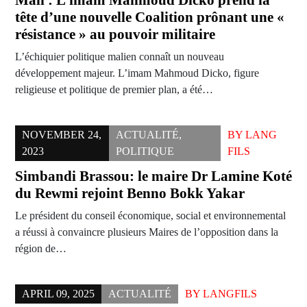
Mali : L’imam Mahmoud Dicko prend la
tête d’une nouvelle Coalition prônant une «
résistance » au pouvoir militaire
L’échiquier politique malien connaît un nouveau
développement majeur. L’imam Mahmoud Dicko, figure
religieuse et politique de premier plan, a été…
NOVEMBER 24,
ACTUALITÉ
,
BY
LANG
2023
POLITIQUE
FILS
Simbandi Brassou: le maire Dr Lamine Koté
du Rewmi rejoint Benno Bokk Yakar
Le président du conseil économique, social et environnemental
a réussi à convaincre plusieurs Maires de l’opposition dans la
région de…
APRIL 09, 2025
ACTUALITÉ
BY
LANGFILS