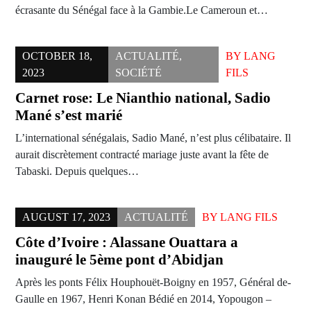
écrasante du Sénégal face à la Gambie.Le Cameroun et…
OCTOBER 18,
ACTUALITÉ
,
BY
LANG
2023
SOCIÉTÉ
FILS
Carnet rose: Le Nianthio national, Sadio
Mané s’est marié
L’international sénégalais, Sadio Mané, n’est plus célibataire. Il
aurait discrètement contracté mariage juste avant la fête de
Tabaski. Depuis quelques…
AUGUST 17, 2023
ACTUALITÉ
BY
LANG FILS
Côte d’Ivoire : Alassane Ouattara a
inauguré le 5ème pont d’Abidjan
Après les ponts Félix Houphouët-Boigny en 1957, Général de-
Gaulle en 1967, Henri Konan Bédié en 2014, Yopougon –