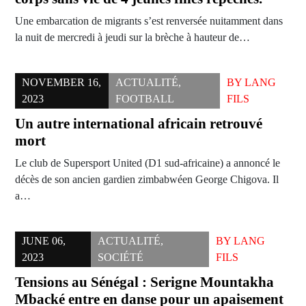
Une embarcation de migrants s’est renversée nuitamment dans
la nuit de mercredi à jeudi sur la brèche à hauteur de…
NOVEMBER 16,
ACTUALITÉ
,
BY
LANG
2023
FOOTBALL
FILS
Un autre international africain retrouvé
mort
Le club de Supersport United (D1 sud-africaine) a annoncé le
décès de son ancien gardien zimbabwéen George Chigova. Il
a…
JUNE 06,
ACTUALITÉ
,
BY
LANG
2023
SOCIÉTÉ
FILS
Tensions au Sénégal : Serigne Mountakha
Mbacké entre en danse pour un apaisement