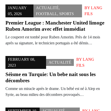
JANUARY
ACTUALITÉ
,
BY
LANG
05, 2026
FOOTBALL
,
SPORTS
FILS
Premier League : Manchester United limoge
Ruben Amorim avec effet immédiat
Le couperet est tombé pour Ruben Amorim. Près de 14 mois
après sa signature, le technicien portugais a été démis…
FEBRUARY 08,
BY
LANG
ACTUALITÉ
2023
FILS
Séisme en Turquie: Un bebe nait sous les
décombres
Comme un miracle après le drame. Un bébé est né à Alep en
Syrie, au beau milieu des décombres provoqués…
SEPTEMBER 10,
ACTUALITÉ
,
BY
LANG