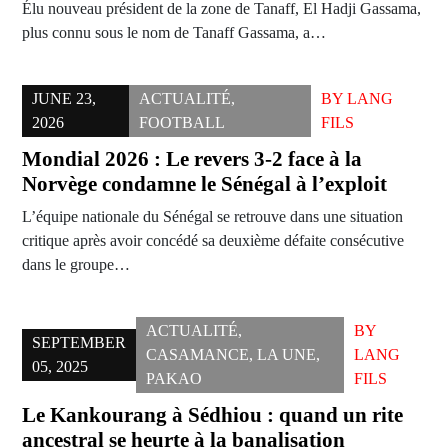
Élu nouveau président de la zone de Tanaff, El Hadji Gassama,
plus connu sous le nom de Tanaff Gassama, a…
JUNE 23,
ACTUALITÉ
,
BY
LANG
2026
FOOTBALL
FILS
Mondial 2026 : Le revers 3-2 face à la
Norvège condamne le Sénégal à l’exploit
L’équipe nationale du Sénégal se retrouve dans une situation
critique après avoir concédé sa deuxième défaite consécutive
dans le groupe…
ACTUALITÉ
,
BY
SEPTEMBER
CASAMANCE
,
LA UNE
,
LANG
05, 2025
PAKAO
FILS
Le Kankourang à Sédhiou : quand un rite
ancestral se heurte à la banalisation