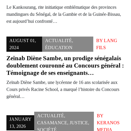
Le Kankourang, rite initiatique emblématique des provinces
mandingues du Sénégal, de la Gambie et de la Guinée-Bissau,
est aujourd’hui confronté…
AUGUST 01,
ACTUALITÉ
,
BY
LANG
2024
ÉDUCATION
FILS
Zeïnab Diène Sambe, un prodige sénégalais
doublement couronné au Concours général :
Témoignage de ses enseignants…
Zeïnab Diène Sambe, une lycéenne de 16 ans scolarisée aux
Cours privés Racine School, a marqué l’histoire du Concours
général…
ACTUALITÉ
,
BY
JANUARY
CASAMANCE
,
JUSTICE
,
KERANOS
13, 2026
SOCIÉTÉ
MEDIA