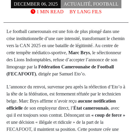
DECEMBER 06, 2025
ACTUALITÉ
,
FOOTBALL
1 MIN READ
BY
LANG FILS
Le football camerounais est une fois de plus plongé dans une
crise institutionnelle d’une rare intensité, transformant le chemin
vers la CAN 2025 en une bataille de légitimité. Au centre de
cette tempête médiatico-sportive,
Marc Brys
, le sélectionneur
des Lions Indomptables, refuse d’accepter l’annonce de son
limogeage par la
Fédération Camerounaise de Football
(FECAFOOT)
, dirigée par Samuel Eto’o.
L’annonce du renvoi, survenue peu après la réélection d’Eto’o à
la tête de la fédération, est fermement réfutée par le technicien
belge. Marc Brys affirme n’avoir reçu
aucune notification
officielle
de son employeur direct, l’
État camerounais
, avec
qui il est toujours sous contrat. Dénonçant un
« coup de force »
et une décision « illégale et ridicule » de la part de la
FECAFOOT, il maintient sa position. Cette posture crée une