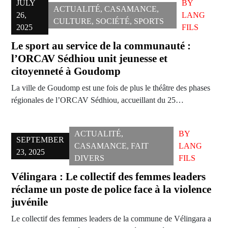
JULY
BY
ACTUALITÉ
,
CASAMANCE
,
26,
LANG
CULTURE
,
SOCIÉTÉ
,
SPORTS
2025
FILS
Le sport au service de la communauté :
l’ORCAV Sédhiou unit jeunesse et
citoyenneté à Goudomp
La ville de Goudomp est une fois de plus le théâtre des phases
régionales de l’ORCAV Sédhiou, accueillant du 25…
ACTUALITÉ
,
BY
SEPTEMBER
CASAMANCE
,
FAIT
LANG
23, 2025
DIVERS
FILS
Vélingara : Le collectif des femmes leaders
réclame un poste de police face à la violence
juvénile
Le collectif des femmes leaders de la commune de Vélingara a