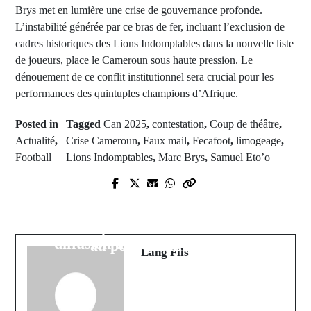
Brys met en lumière une crise de gouvernance profonde.
L’instabilité générée par ce bras de fer, incluant l’exclusion de
cadres historiques des Lions Indomptables dans la nouvelle liste
de joueurs, place le Cameroun sous haute pression. Le
dénouement de ce conflit institutionnel sera crucial pour les
performances des quintuples champions d’Afrique.
Posted in
Tagged
Can 2025
,
contestation
,
Coup de théâtre
,
Actualité
,
Crise Cameroun
,
Faux mail
,
Fecafoot
,
limogeage
,
Football
Lions Indomptables
,
Marc Brys
,
Samuel Eto’o
Prev Post
Next Post
Mali : L’imam Mahmoud Dicko
Journaliste Pape Sané de Walf TV
prend la tête d'une nouvelle
placé en garde à vue pour «
Coalition prônant une « résistance »
diffusion de fausses nouvelles »
au pouvoir militaire
Lang Fils