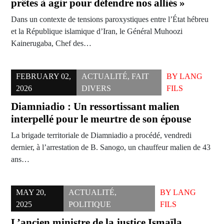
prêtes à agir pour défendre nos alliés »
Dans un contexte de tensions paroxystiques entre l’État hébreu
et la République islamique d’Iran, le Général Muhoozi
Kainerugaba, Chef des…
FEBRUARY 02,
ACTUALITÉ
,
FAIT
BY
LANG
2026
DIVERS
FILS
Diamniadio : Un ressortissant malien
interpellé pour le meurtre de son épouse
La brigade territoriale de Diamniadio a procédé, vendredi
dernier, à l’arrestation de B. Sanogo, un chauffeur malien de 43
ans…
MAY 20,
ACTUALITÉ
,
BY
LANG
2025
POLITIQUE
FILS
L’ancien ministre de la justice Ismaïla