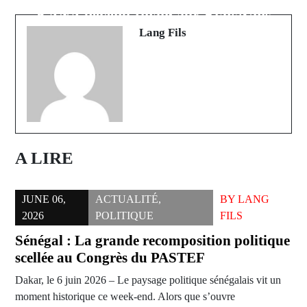
Lamine Camara qui voit rouge
KANA devenu Imam aux Etats Unis
Lang Fils
A LIRE
JUNE 06,
ACTUALITÉ
,
BY
LANG
2026
POLITIQUE
FILS
Sénégal : La grande recomposition politique
scellée au Congrès du PASTEF
Dakar, le 6 juin 2026 – Le paysage politique sénégalais vit un
moment historique ce week-end. Alors que s’ouvre