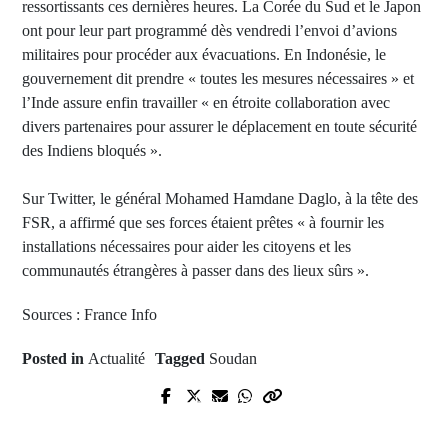
ressortissants ces dernières heures. La Corée du Sud et le Japon
ont pour leur part programmé dès vendredi l’envoi d’avions
militaires pour procéder aux évacuations. En Indonésie, le
gouvernement dit prendre « toutes les mesures nécessaires » et
l’Inde assure enfin travailler « en étroite collaboration avec
divers partenaires pour assurer le déplacement en toute sécurité
des Indiens bloqués ».
Sur Twitter, le général Mohamed Hamdane Daglo, à la tête des
FSR, a affirmé que ses forces étaient prêtes « à fournir les
installations nécessaires pour aider les citoyens et les
communautés étrangères à passer dans des lieux sûrs ».
Sources : France Info
Posted in
Actualité
Tagged
Soudan
Prev Post
Next Post
Nouveau succès de FC METZ avec
Korité 2023 : Le rappeur ZOU