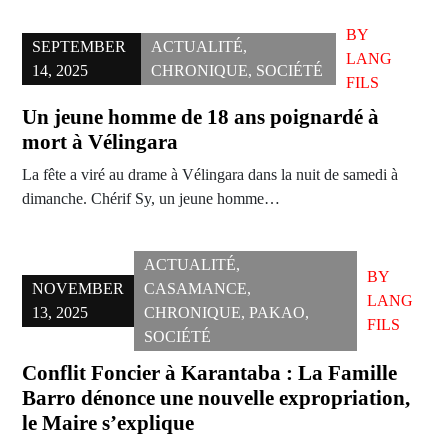
BY
SEPTEMBER
ACTUALITÉ
,
LANG
14, 2025
CHRONIQUE
,
SOCIÉTÉ
FILS
Un jeune homme de 18 ans poignardé à
mort à Vélingara
La fête a viré au drame à Vélingara dans la nuit de samedi à
dimanche. Chérif Sy, un jeune homme…
ACTUALITÉ
,
BY
NOVEMBER
CASAMANCE
,
LANG
13, 2025
CHRONIQUE
,
PAKAO
,
FILS
SOCIÉTÉ
Conflit Foncier à Karantaba : La Famille
Barro dénonce une nouvelle expropriation,
le Maire s’explique