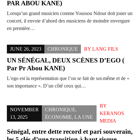
PAR ABOU KANE)
Lorsqu’un grand musicien comme Youssou Ndour doit jouer un
concert, il envoie d’abord des musiciens de moindre envergure
en première…
JUNE 26, 2023
CHRONIQUE
BY
LANG FILS
UN SÉNÉGAL, DEUX SCÈNES D’EGO (
Par Pr Abou KANE)
L’ego est la représentation que l’on se fait de soi-même et de «
son importance ». D’un côté ceux qui…
BY
NOVEMBER
CHRONIQUE
,
KERANOS
13, 2025
ÉCONOMIE
,
LA UNE
MEDIA
Sénégal, entre dette record et pari souverain,
les 5 clés d’une transition à haut risque.