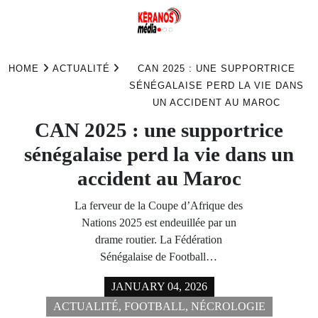
Skip
to
HOME
ACTUALITÉ
CAN 2025 : UNE SUPPORTRICE
content
SÉNÉGALAISE PERD LA VIE DANS
UN ACCIDENT AU MAROC
CAN 2025 : une supportrice
sénégalaise perd la vie dans un
accident au Maroc
La ferveur de la Coupe d’Afrique des
Nations 2025 est endeuillée par un
drame routier. La Fédération
Sénégalaise de Football…
JANUARY 04, 2026
ACTUALITÉ
,
FOOTBALL
,
NÉCROLOGIE