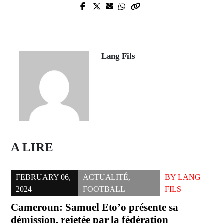
Prev Post
CAN 2025 : Les Lions rugissent à
Next Post
Tanger, Sadio Mané et Ibrahim
Joan García; naissance d’une icône
Mbaye entrent dans l'histoire
Lang Fils
A LIRE
FEBRUARY 06,
ACTUALITÉ
,
BY
LANG
2024
FOOTBALL
FILS
Cameroun: Samuel Eto’o présente sa
démission, rejetée par la fédération