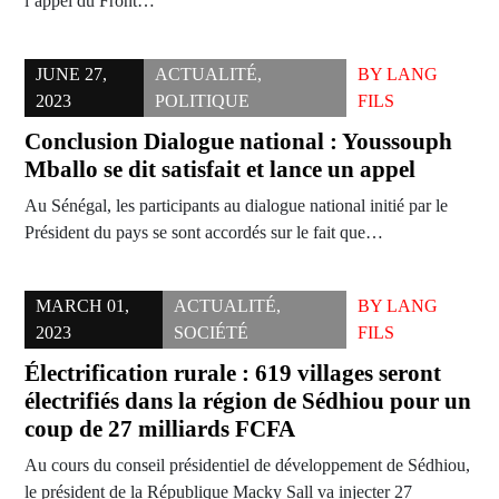
l’appel du Front…
JUNE 27,
ACTUALITÉ
,
BY
LANG
2023
POLITIQUE
FILS
Conclusion Dialogue national : Youssouph
Mballo se dit satisfait et lance un appel
Au Sénégal, les participants au dialogue national initié par le
Président du pays se sont accordés sur le fait que…
MARCH 01,
ACTUALITÉ
,
BY
LANG
2023
SOCIÉTÉ
FILS
Électrification rurale : 619 villages seront
électrifiés dans la région de Sédhiou pour un
coup de 27 milliards FCFA
Au cours du conseil présidentiel de développement de Sédhiou,
le président de la République Macky Sall va injecter 27