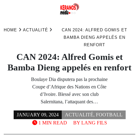
Skip
to
HOME
ACTUALITÉ
CAN 2024: ALFRED GOMIS ET
content
BAMBA DIENG APPELÉS EN
RENFORT
CAN 2024: Alfred Gomis et
Bamba Dieng appelés en renfort
Boulaye Dia disputera pas la prochaine
Coupe d’Afrique des Nations en Côte
d’Ivoire. Blessé avec son club
Salernitana, l’attaquant des…
JANUARY 09, 2024
ACTUALITÉ
,
FOOTBALL
1 MIN READ
BY
LANG FILS