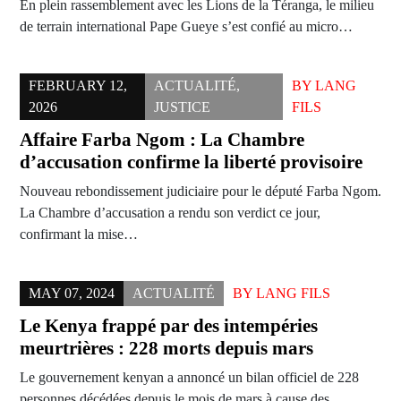
En plein rassemblement avec les Lions de la Téranga, le milieu
de terrain international Pape Gueye s’est confié au micro…
FEBRUARY 12,
ACTUALITÉ
,
BY
LANG
2026
JUSTICE
FILS
Affaire Farba Ngom : La Chambre
d’accusation confirme la liberté provisoire
Nouveau rebondissement judiciaire pour le député Farba Ngom.
La Chambre d’accusation a rendu son verdict ce jour,
confirmant la mise…
MAY 07, 2024
ACTUALITÉ
BY
LANG FILS
Le Kenya frappé par des intempéries
meurtrières : 228 morts depuis mars
Le gouvernement kenyan a annoncé un bilan officiel de 228
personnes décédées depuis le mois de mars à cause des…