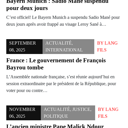
Bayern Munich : Sadio Mané suspendu
pour deux jours
C’est officiel! Le Bayern Munich a suspendu Sadio Mané pour
deux jours après avoir frappé au visage Leroy Sané à…
SEPTEMBER
ACTUALITÉ
,
BY
LANG
08, 2025
INTERNATIONAL
FILS
France : Le gouvernement de François
Bayrou tombe
L’Assemblée nationale française, s’est réunie aujourd’hui en
session extraordinaire par le président de la République, pour
voter pour ou contre…
NOVEMBER
ACTUALITÉ
,
JUSTICE
,
BY
LANG
06, 2025
POLITIQUE
FILS
L’ancien ministre Pape Malick Ndour