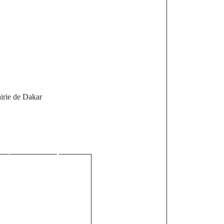
irie de Dakar
st
osion d'une
z, un couple
nts sauvés