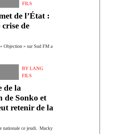
FILS
et de l’État :
 crise de
« Objection » sur Sud FM a
BY
LANG
FILS
 de la
on de Sonko et
ut retenir de la
sse nationale ce jeudi. Macky