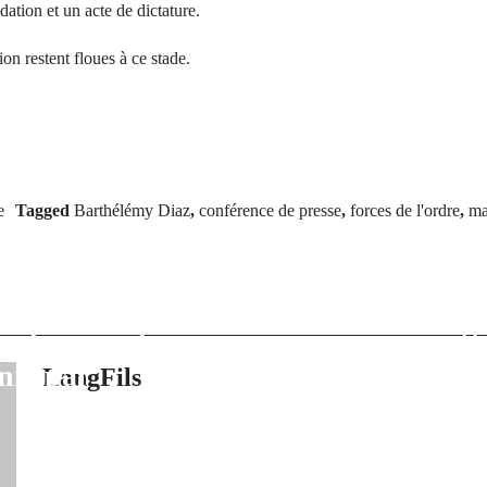
ation et un acte de dictature.
ion restent floues à ce stade.
e
Tagged
Barthélémy Diaz
,
conférence de presse
,
forces de l'ordre
,
ma
rev Post
Next Po
tifie au maire de
Niague : Expl
vocation de ses
bonbonne de ga
s de conseil
meurt, 5 enfa
icipal
LangFils