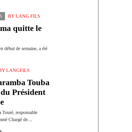
S
BY
LANG FILS
ma quitte le
en début de semaine, a été
BY
LANGFILS
Karamba Touba
t du Président
le
 Touré, responsable
 nommé Chargé de…