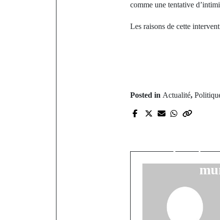
comme une tentative d’intimid
Les raisons de cette intervent
Posted in
Actualité
,
Politiqu
P
Le préfet no
Dakar la ré
fonction
mun