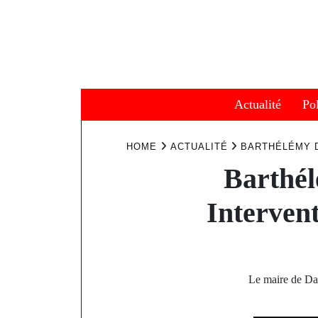
Skip
to
content
Actualité
Pol
HOME
ACTUALITÉ
BARTHÉLÉMY D
Barthél
Intervent
Le maire de Dak