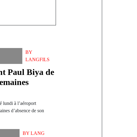
BY
LANGFILS
t Paul Biya de
semaines
 lundi à l’aéroport
maines d’absence de son
BY
LANG